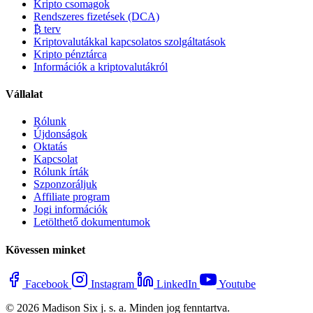
Kripto csomagok
Rendszeres fizetések (DCA)
₿ terv
Kriptovalutákkal kapcsolatos szolgáltatások
Kripto pénztárca
Információk a kriptovalutákról
Vállalat
Rólunk
Újdonságok
Oktatás
Kapcsolat
Rólunk írták
Szponzoráljuk
Affiliate program
Jogi információk
Letölthető dokumentumok
Kövessen minket
Facebook
Instagram
LinkedIn
Youtube
© 2026 Madison Six j. s. a. Minden jog fenntartva.