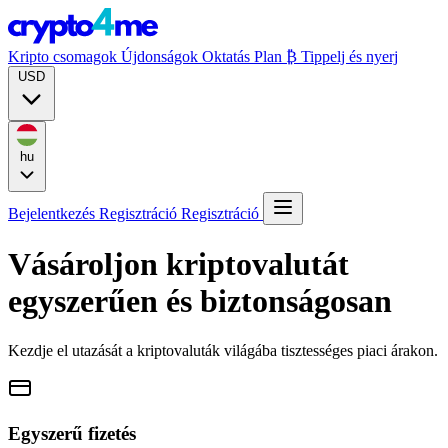
Kripto csomagok
Újdonságok
Oktatás
Plan ₿
Tippelj és nyerj
USD
hu
Bejelentkezés
Regisztráció
Regisztráció
Vásároljon kriptovalutát
egyszerűen és biztonságosan
Kezdje el utazását a kriptovaluták világába tisztességes piaci árakon.
Egyszerű fizetés