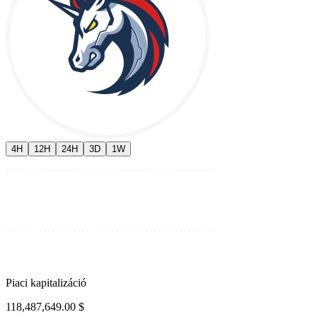
4H
12H
24H
3D
1W
Piaci kapitalizáció
118,487,649.00 $