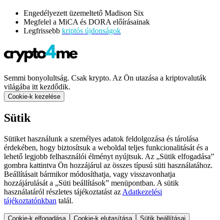
Engedélyezett üzemeltető Madison Six
Megfelel a MiCA és DORA előírásainak
Legfrissebb
kriptós újdonságok
Semmi bonyolultság. Csak krypto. Az Ön utazása a kriptovaluták
világába itt kezdődik.
Cookie-k kezelése
Sütik
Sütiket használunk a személyes adatok feldolgozása és tárolása
érdekében, hogy biztosítsuk a weboldal teljes funkcionalitását és a
lehető legjobb felhasználói élményt nyújtsuk. Az „Sütik elfogadása”
gombra kattintva Ön hozzájárul az összes típusú süti használatához.
Beállításait bármikor módosíthatja, vagy visszavonhatja
hozzájárulását a „Süti beállítások” menüpontban. A sütik
használatáról részletes tájékoztatást az
Adatkezelési
tájékoztatónkban
talál.
Cookie-k elfogadása
Cookie-k elutasítása
Sütik beállításai