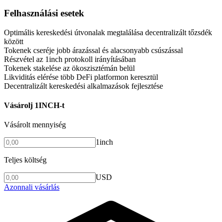
Felhasználási esetek
Optimális kereskedési útvonalak megtalálása decentralizált tőzsdék
között
Tokenek cseréje jobb árazással és alacsonyabb csúszással
Részvétel az 1inch protokoll irányításában
Tokenek stakelése az ökoszisztémán belül
Likviditás elérése több DeFi platformon keresztül
Decentralizált kereskedési alkalmazások fejlesztése
Vásárolj 1INCH-t
Vásárolt mennyiség
1inch
Teljes költség
USD
Azonnali vásárlás