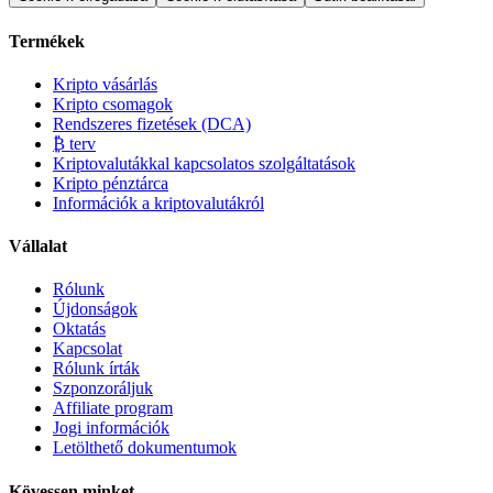
Termékek
Kripto vásárlás
Kripto csomagok
Rendszeres fizetések (DCA)
₿ terv
Kriptovalutákkal kapcsolatos szolgáltatások
Kripto pénztárca
Információk a kriptovalutákról
Vállalat
Rólunk
Újdonságok
Oktatás
Kapcsolat
Rólunk írták
Szponzoráljuk
Affiliate program
Jogi információk
Letölthető dokumentumok
Kövessen minket