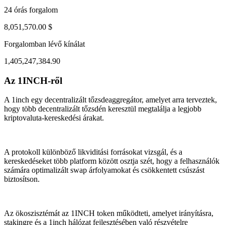
24 órás forgalom
8,051,570.00 $
Forgalomban lévő kínálat
1,405,247,384.90
Az 1INCH-ről
ul 31, 07:22 PM
Aug 4, 06:22 AM
A 1inch egy decentralizált tőzsdeaggregátor, amelyet arra terveztek,
hogy több decentralizált tőzsdén keresztül megtalálja a legjobb
kriptovaluta-kereskedési árakat.
A protokoll különböző likviditási forrásokat vizsgál, és a
kereskedéseket több platform között osztja szét, hogy a felhasználók
számára optimalizált swap árfolyamokat és csökkentett csúszást
biztosítson.
Az ökoszisztémát az 1INCH token működteti, amelyet irányításra,
stakingre és a 1inch hálózat fejlesztésében való részvételre