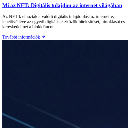
Mi az NFT: Digitális tulajdon az internet világában
Az NFT-k elhozták a valódi digitális tulajdonlást az internetre,
lehetővé téve az egyedi digitális eszközök hitelesítését, birtoklását és
kereskedelmét a blokkláncon.
További információk