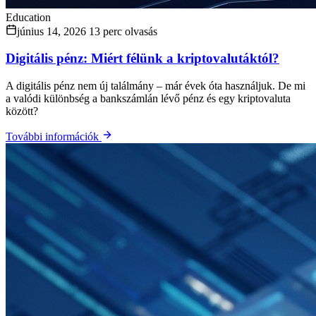
Education
június 14, 2026
13 perc olvasás
Digitális pénz: Miért félünk a kriptovalutáktól?
A digitális pénz nem új találmány – már évek óta használjuk. De mi
a valódi különbség a bankszámlán lévő pénz és egy kriptovaluta
között?
További információk