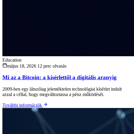
Education
május 18, 2026
12 perc olvasás
Mi az a Bitcoin: a kísérlettől a digitális aranyig
2009-ben egy látszólag jelentéktelen technológiai kísérlet indult
azzal a céllal, hogy megváltoztassa a pénz működését.
További információk