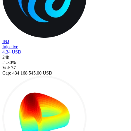
INJ
Injective
4.34 USD
24h
-1.30%
Vol: 37
Cap: 434 168 545.00 USD