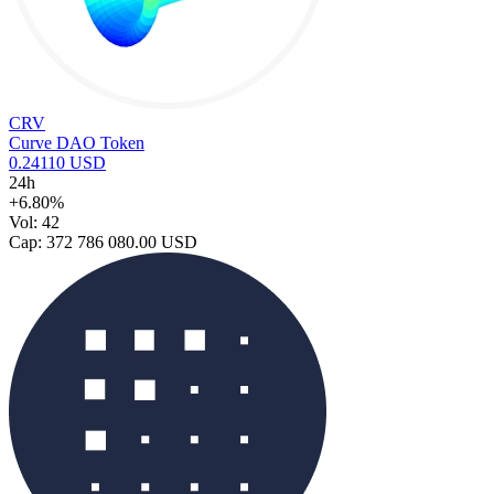
CRV
Curve DAO Token
0.24110 USD
24h
+6.80%
Vol: 42
Cap: 372 786 080.00 USD