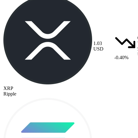
1.03
USD
-0.40%
XRP
Ripple