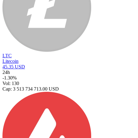
LTC
Litecoin
45.35 USD
24h
-1.30%
Vol: 130
Cap: 3 513 734 713.00 USD