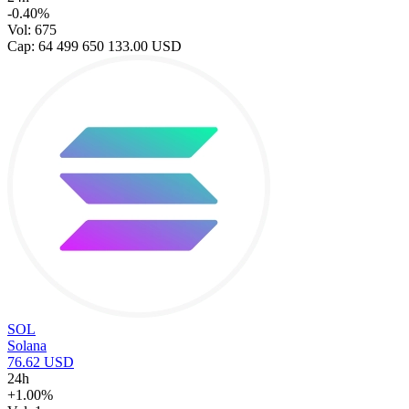
-0.40%
Vol: 675
Cap: 64 499 650 133.00 USD
SOL
Solana
76.62 USD
24h
+1.00%