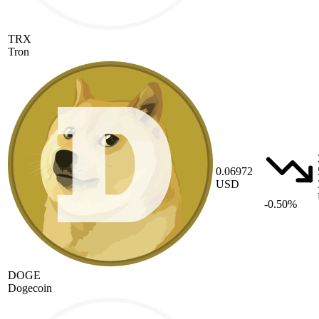
TRX
Tron
0.06972
USD
-0.50%
DOGE
Dogecoin