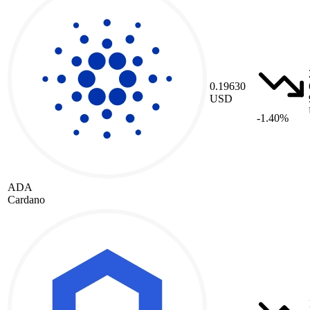
0.19630
USD
-1.40%
ADA
Cardano