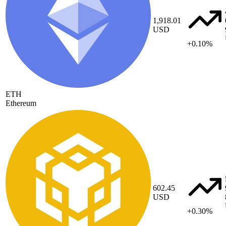
1,918.01
USD
+0.10%
ETH
Ethereum
602.45
USD
+0.30%