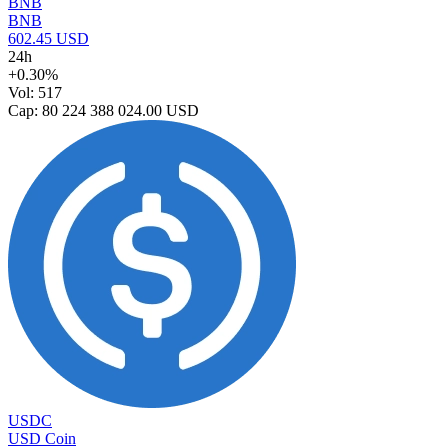
BNB
BNB
602.45 USD
24h
+0.30%
Vol: 517
Cap: 80 224 388 024.00 USD
USDC
USD Coin