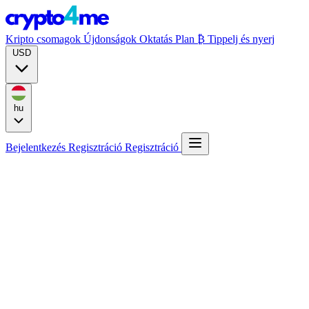
Kripto csomagok
Újdonságok
Oktatás
Plan ₿
Tippelj és nyerj
USD
hu
Bejelentkezés
Regisztráció
Regisztráció