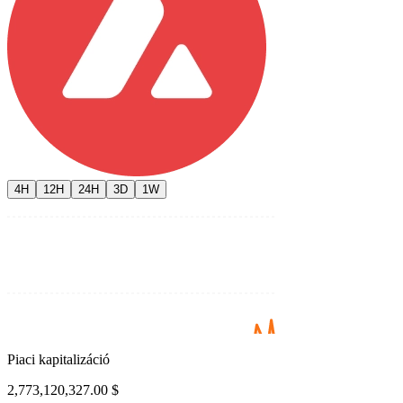
4H
12H
24H
3D
1W
Piaci kapitalizáció
2,773,120,327.00 $