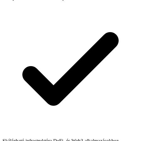
Skálázható infrastruktúra DeFi- és Web3-alkalmazásokhoz