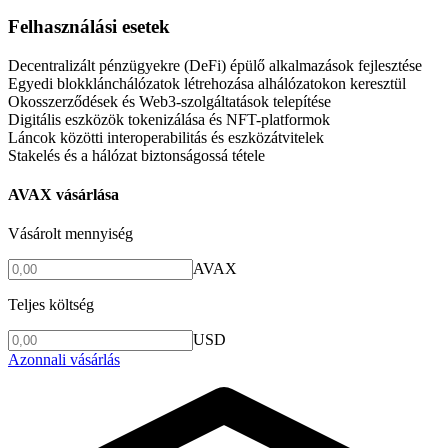
Felhasználási esetek
Decentralizált pénzügyekre (DeFi) épülő alkalmazások fejlesztése
Egyedi blokklánchálózatok létrehozása alhálózatokon keresztül
Okosszerződések és Web3-szolgáltatások telepítése
Digitális eszközök tokenizálása és NFT-platformok
Láncok közötti interoperabilitás és eszközátvitelek
Stakelés és a hálózat biztonságossá tétele
AVAX vásárlása
Vásárolt mennyiség
AVAX
Teljes költség
USD
Azonnali vásárlás