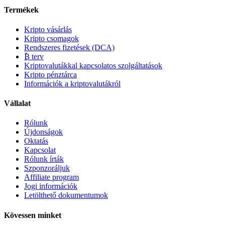
Termékek
Kripto vásárlás
Kripto csomagok
Rendszeres fizetések (DCA)
₿ terv
Kriptovalutákkal kapcsolatos szolgáltatások
Kripto pénztárca
Információk a kriptovalutákról
Vállalat
Rólunk
Újdonságok
Oktatás
Kapcsolat
Rólunk írták
Szponzoráljuk
Affiliate program
Jogi információk
Letölthető dokumentumok
Kövessen minket