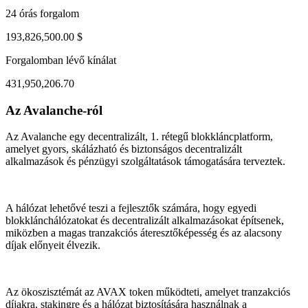
24 órás forgalom
193,826,500.00 $
Forgalomban lévő kínálat
431,950,206.70
Az Avalanche-ról
ul 31, 03:14 AM
Aug 3, 02:14 PM
Az Avalanche egy decentralizált, 1. rétegű blokkláncplatform,
amelyet gyors, skálázható és biztonságos decentralizált
alkalmazások és pénzügyi szolgáltatások támogatására terveztek.
A hálózat lehetővé teszi a fejlesztők számára, hogy egyedi
blokklánchálózatokat és decentralizált alkalmazásokat építsenek,
miközben a magas tranzakciós áteresztőképesség és az alacsony
díjak előnyeit élvezik.
Az ökoszisztémát az AVAX token működteti, amelyet tranzakciós
díjakra, stakingre és a hálózat biztosítására használnak a