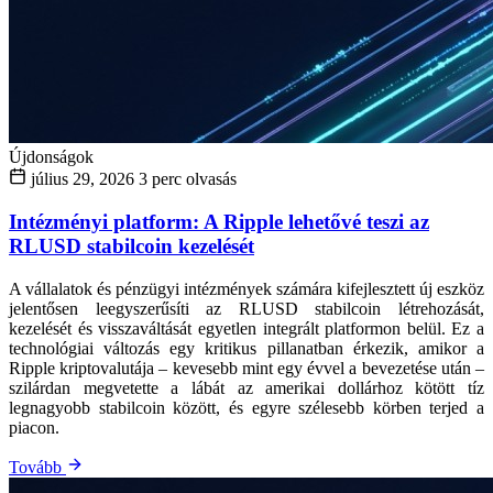
Újdonságok
július 29, 2026
3 perc olvasás
Intézményi platform: A Ripple lehetővé teszi az
RLUSD stabilcoin kezelését
A vállalatok és pénzügyi intézmények számára kifejlesztett új eszköz
jelentősen leegyszerűsíti az RLUSD stabilcoin létrehozását,
kezelését és visszaváltását egyetlen integrált platformon belül. Ez a
technológiai változás egy kritikus pillanatban érkezik, amikor a
Ripple kriptovalutája – kevesebb mint egy évvel a bevezetése után –
szilárdan megvetette a lábát az amerikai dollárhoz kötött tíz
legnagyobb stabilcoin között, és egyre szélesebb körben terjed a
piacon.
Tovább