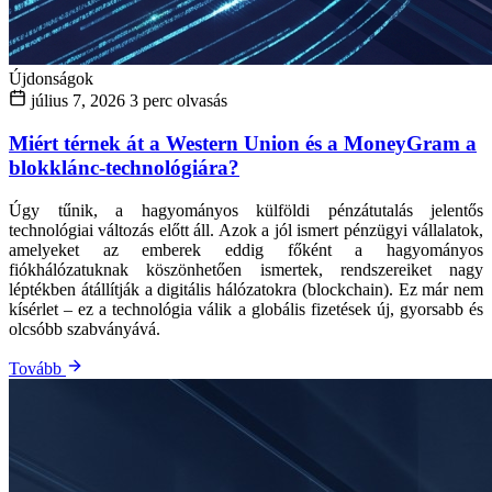
Újdonságok
július 7, 2026
3 perc olvasás
Miért térnek át a Western Union és a MoneyGram a
blokklánc-technológiára?
Úgy tűnik, a hagyományos külföldi pénzátutalás jelentős
technológiai változás előtt áll. Azok a jól ismert pénzügyi vállalatok,
amelyeket az emberek eddig főként a hagyományos
fiókhálózatuknak köszönhetően ismertek, rendszereiket nagy
léptékben átállítják a digitális hálózatokra (blockchain). Ez már nem
kísérlet – ez a technológia válik a globális fizetések új, gyorsabb és
olcsóbb szabványává.
Tovább