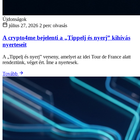
Újdonságok
július 27, 2026
2 perc olvasás
A crypto4me bejelenti a „Tippelj és nyerj” kihívás
nyerteseit
A „Tippelj és nyerj” verseny, amelyet az idei Tour de France alatt
rendeztünk, véget ért. Íme a nyertesek.
Tovább