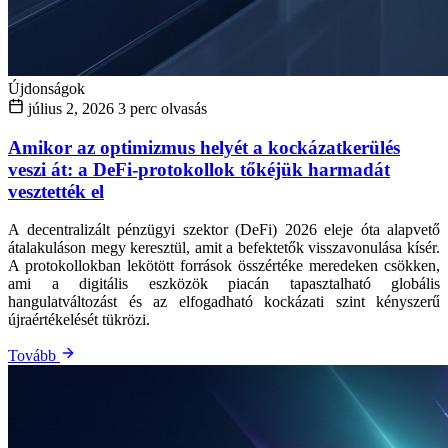
Újdonságok
július 2, 2026
3 perc olvasás
Amikor az optimizmus helyét a kockázatkerülés
veszi át: a DeFi-protokollok tőkéjük harmadát
vesztették el
A decentralizált pénzügyi szektor (DeFi) 2026 eleje óta alapvető
átalakuláson megy keresztül, amit a befektetők visszavonulása kísér.
A protokollokban lekötött források összértéke meredeken csökken,
ami a digitális eszközök piacán tapasztalható globális
hangulatváltozást és az elfogadható kockázati szint kényszerű
újraértékelését tükrözi.
Tovább