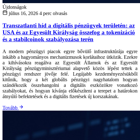
Újdonságok
július 16, 2026
4 perc olvasás
Transzatlanti híd a digitális pénzügyek területén: az
USA és az Egyesült Királyság összefog a tokenizáció
és a stabilcoinok szabályozása terén
A modern pénzügyi piacok egyre bővülő infrastruktúrája egyre
inkább a hagyományos mechanizmusok korlátaihoz ütközik. Ezekre
a kihívásokra reagálva az Egyesült Államok és az Egyesült
Királyság pénzügyminisztériumai alapvető közös lépést tettek a
pénzügyi rendszer jövője felé. Legújabb kezdeményezésükből
kitűnik, hogy a két globális pénzügyi nagyhatalom hogyan
szándékozik összehangolni a digitális eszközökre vonatkozó
szabályokat, és hogyan kívánja előkészíteni a terepet a határokon
átnyúló befektetések és a digitális fizetések új korszakának.
Tovább