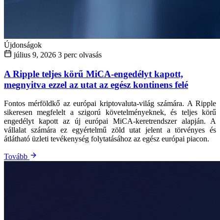
Újdonságok
július 9, 2026
3 perc olvasás
A Ripple teljes körű MiCA-engedélyt kapott,
megnyitva ezzel az utat az egész kontinens felé
Fontos mérföldkő az európai kriptovaluta-világ számára. A Ripple
sikeresen megfelelt a szigorú követelményeknek, és teljes körű
engedélyt kapott az új európai MiCA-keretrendszer alapján. A
vállalat számára ez egyértelmű zöld utat jelent a törvényes és
átlátható üzleti tevékenység folytatásához az egész európai piacon.
Tovább