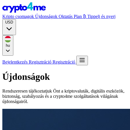
Kripto csomagok
Újdonságok
Oktatás
Plan ₿
Tippelj és nyerj
USD
hu
Bejelentkezés
Regisztráció
Regisztráció
Újdonságok
Rendszeresen tájékoztatjuk Önt a kriptovaluták, digitális eszközök,
biztonság, szabályozás és a crypto4me szolgáltatások világának
újdonságairól.