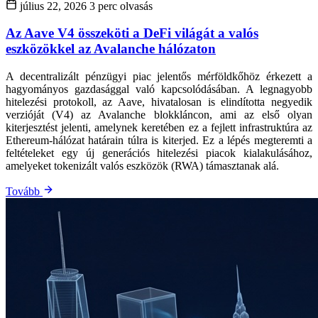
július 22, 2026
3 perc olvasás
Az Aave V4 összeköti a DeFi világát a valós
eszközökkel az Avalanche hálózaton
A decentralizált pénzügyi piac jelentős mérföldkőhöz érkezett a
hagyományos gazdasággal való kapcsolódásában. A legnagyobb
hitelezési protokoll, az Aave, hivatalosan is elindította negyedik
verzióját (V4) az Avalanche blokkláncon, ami az első olyan
kiterjesztést jelenti, amelynek keretében ez a fejlett infrastruktúra az
Ethereum-hálózat határain túlra is kiterjed. Ez a lépés megteremti a
feltételeket egy új generációs hitelezési piacok kialakulásához,
amelyeket tokenizált valós eszközök (RWA) támasztanak alá.
Tovább