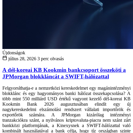
Újdonságok
július 28, 2026
3 perc olvasás
A dél-koreai KB Kookmin bankcsoport összeköti a
JPMorgan blokkláncát a SWIFT-hálózattal
Felgyorsíthatja-e a nemzetközi kereskedelmet egy magánintézményi
blokklánc és egy hagyományos banki hálózat összekapcsolása? A
több mint 550 milliárd USD értékű vagyont kezelő dél-koreai KB
Kookmin Bank 2026 augusztusában elindít egy új
nagykereskedelmi elszámolási rendszert vállalati importőrök és
exportőrök számára. A JPMorgan kizárólag intézményi
tranzakciókra szánt, a nyilvános kriptovaluta-piacra nem szánt zárt
bankközi platformjának, a Kinexysnek a SWIFT-hálózattal való
kombinált használatával a bank célja, hogy tíz országban szinte