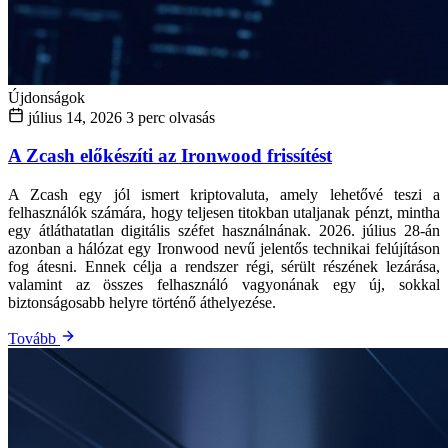
Újdonságok
július 14, 2026
3 perc olvasás
A Zcash előkészíti az Ironwood frissítést
A Zcash egy jól ismert kriptovaluta, amely lehetővé teszi a
felhasználók számára, hogy teljesen titokban utaljanak pénzt, mintha
egy átláthatatlan digitális széfet használnának. 2026. július 28-án
azonban a hálózat egy Ironwood nevű jelentős technikai felújításon
fog átesni. Ennek célja a rendszer régi, sérült részének lezárása,
valamint az összes felhasználó vagyonának egy új, sokkal
biztonságosabb helyre történő áthelyezése.
Tovább