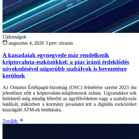
Újdonságok
augusztus 4, 2026
3 perc olvasás
A kanadaiak egynegyede már rendelkezik
kriptovaluta-eszközökkel: a piac iránti érdeklődés
növekedésével szigorúbb szabályok is bevezetésre
kerülnek
Az Ontarioi Értékpapír-bizottság (OSC) felmérése szerint 2023 óta
jelentősen nőtt a kriptovaluta-tulajdonosok száma. Ugyanakkor sok
befektető még mindig félreérti az ügyfélvédelem vagy a szabályozás
hatályát, miközben a kormány javaslatot tett a digitális eszközöket
kiszolgáló ATM-ek betiltására.
Tovább