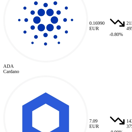
0.16990
21
EUR
49
-0.80%
ADA
Cardano
7.09
14
EUR
37