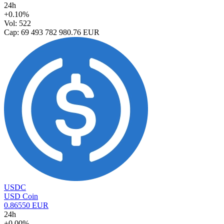
24h
+0.10%
Vol: 522
Cap: 69 493 782 980.76 EUR
USDC
USD Coin
0.86550 EUR
24h
+0.00%