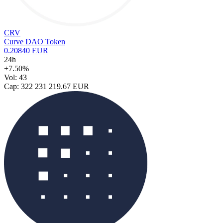
CRV
Curve DAO Token
0.20840 EUR
24h
+7.50%
Vol: 43
Cap: 322 231 219.67 EUR