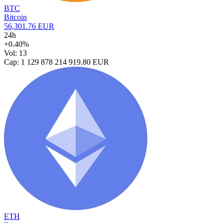
BTC
Bitcoin
56,301.76 EUR
24h
+0.40%
Vol: 13
Cap: 1 129 878 214 919.80 EUR
ETH