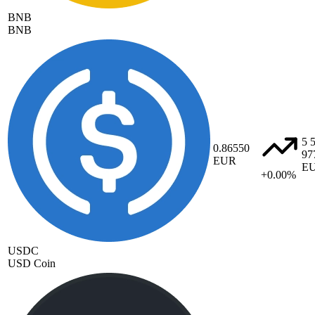
BNB
BNB
5 
0.86550
97
EUR
E
+0.00%
USDC
USD Coin