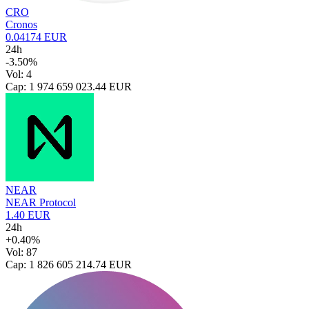
CRO
Cronos
0.04174 EUR
24h
-3.50%
Vol: 4
Cap: 1 974 659 023.44 EUR
NEAR
NEAR Protocol
1.40 EUR
24h
+0.40%
Vol: 87
Cap: 1 826 605 214.74 EUR