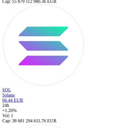
Cap: 55 879 112 980.36 EUR
SOL
Solana
66.44 EUR
24h
+1.20%
Vol: 1
Cap: 38 681 294 611.76 EUR