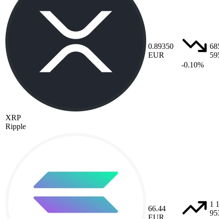
0.89350
68
EUR
59
-0.10%
XRP
Ripple
1 
66.44
95
EUR