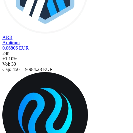
ARB
Arbitrum
0.06806 EUR
24h
+1.10%
Vol: 30
Cap: 450 119 984.28 EUR