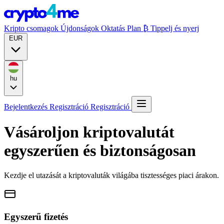
Kripto csomagok
Újdonságok
Oktatás
Plan ₿
Tippelj és nyerj
EUR
hu
Bejelentkezés
Regisztráció
Regisztráció
Vásároljon kriptovalutát
egyszerűen és biztonságosan
Kezdje el utazását a kriptovaluták világába tisztességes piaci árakon.
Egyszerű fizetés