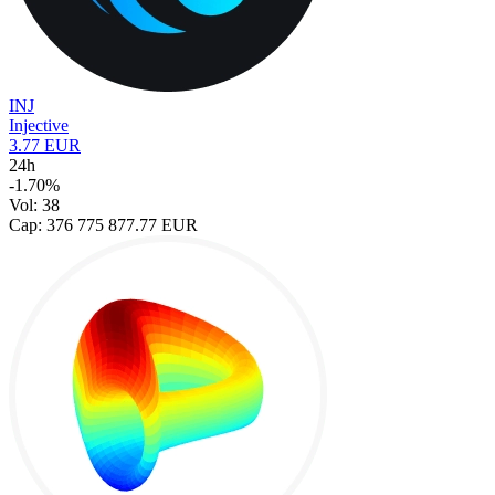
INJ
Injective
3.77 EUR
24h
-1.70%
Vol: 38
Cap: 376 775 877.77 EUR