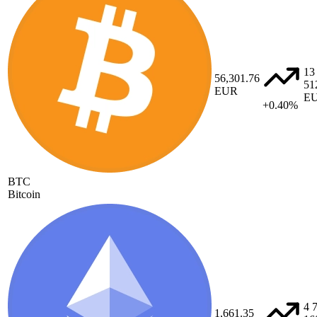
13
56,301.76
51
EUR
E
+0.40%
BTC
Bitcoin
4 
1,661.35