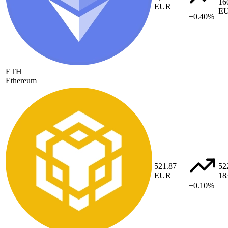
16
EUR
E
+0.40%
ETH
Ethereum
521.87
52
EUR
18
+0.10%