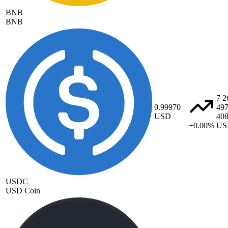
BNB
BNB
7 2
0.99970
49
USD
40
+0.00%
US
USDC
USD Coin