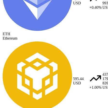
USD
99
+0.40%
US
ETH
Ethereum
43
595.44
17
USD
82
+1.00%
US