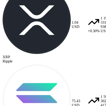
1 1
1.04
33
USD
93
+0.30%
US
XRP
Ripple
1 5
75.43
30
USD
41