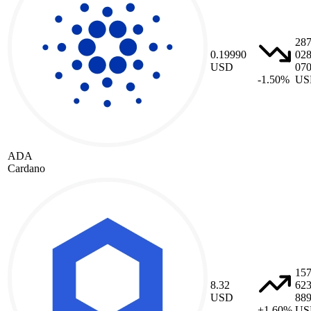
28
0.19990
02
USD
07
-1.50%
US
ADA
Cardano
15
8.32
62
USD
88
+1.60%
US