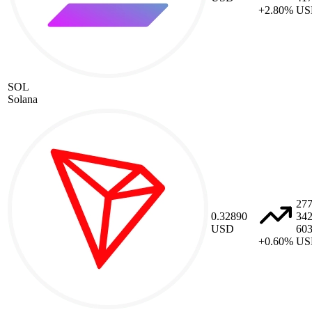
+2.80%
US
SOL
Solana
27
0.32890
34
USD
60
+0.60%
US