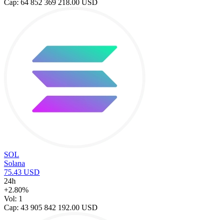
Cap: 64 852 369 218.00 USD
SOL
Solana
75.43 USD
24h
+2.80%
Vol: 1
Cap: 43 905 842 192.00 USD