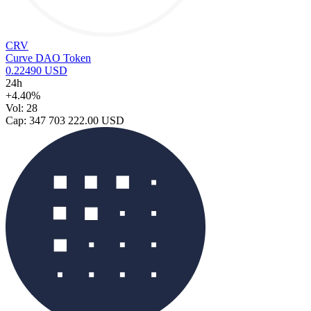
CRV
Curve DAO Token
0.22490 USD
24h
+4.40%
Vol: 28
Cap: 347 703 222.00 USD