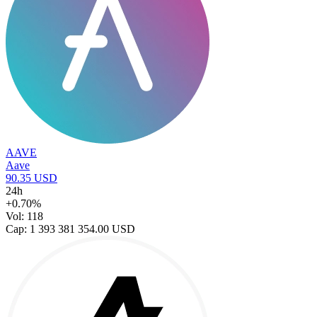
AAVE
Aave
90.35 USD
24h
+0.70%
Vol: 118
Cap: 1 393 381 354.00 USD