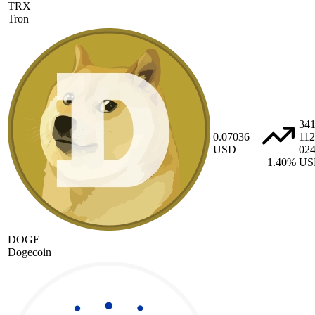
TRX
Tron
34
0.07036
112
USD
02
+1.40%
US
DOGE
Dogecoin