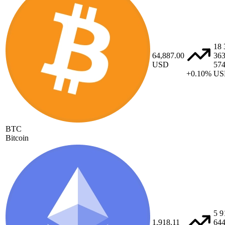
18 
64,887.00
36
USD
57
+0.10%
US
BTC
Bitcoin
5 9
1,918.11
64