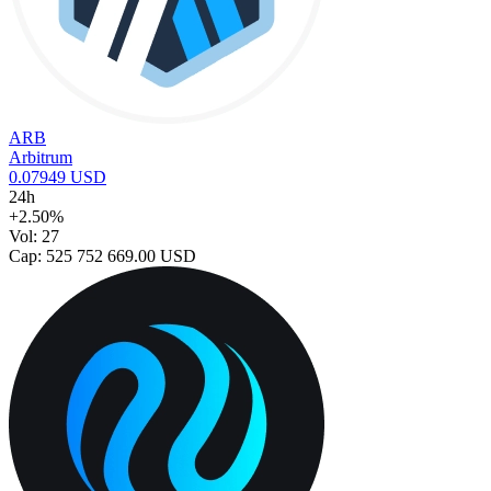
ARB
Arbitrum
0.07949 USD
24h
+2.50%
Vol: 27
Cap: 525 752 669.00 USD