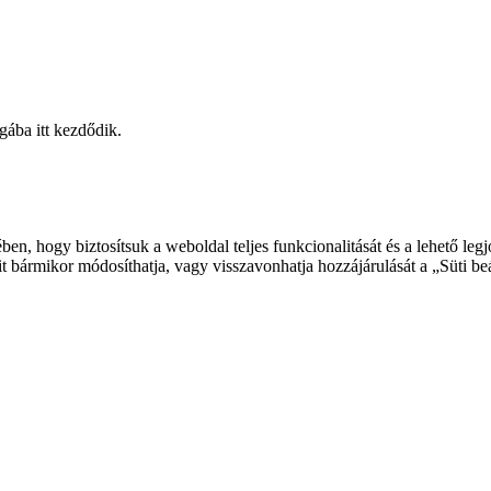
gába itt kezdődik.
ben, hogy biztosítsuk a weboldal teljes funkcionalitását és a lehető le
ait bármikor módosíthatja, vagy visszavonhatja hozzájárulását a „Süti beá