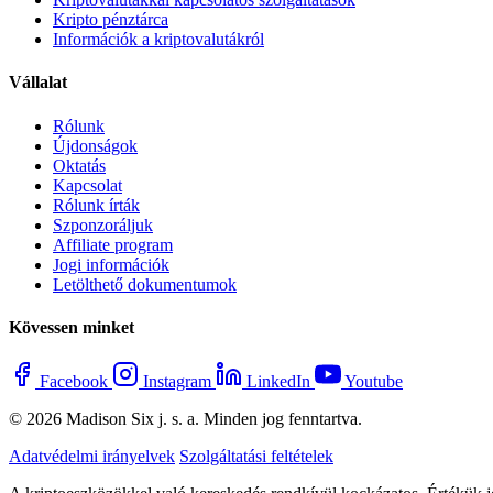
Kripto pénztárca
Információk a kriptovalutákról
Vállalat
Rólunk
Újdonságok
Oktatás
Kapcsolat
Rólunk írták
Szponzoráljuk
Affiliate program
Jogi információk
Letölthető dokumentumok
Kövessen minket
Facebook
Instagram
LinkedIn
Youtube
© 2026 Madison Six j. s. a. Minden jog fenntartva.
Adatvédelmi irányelvek
Szolgáltatási feltételek