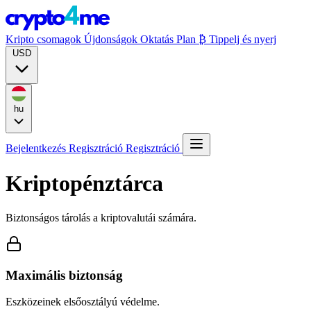
Kripto csomagok
Újdonságok
Oktatás
Plan ₿
Tippelj és nyerj
USD
hu
Bejelentkezés
Regisztráció
Regisztráció
Kriptopénztárca
Biztonságos tárolás a kriptovalutái számára.
Maximális biztonság
Eszközeinek elsőosztályú védelme.