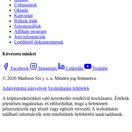
Újdonságok
Oktatás
Kapcsolat
Rólunk írták
Szponzoráljuk
Affiliate program
Jogi információk
Letölthető dokumentumok
Kövessen minket
Facebook
Instagram
LinkedIn
Youtube
© 2026 Madison Six j. s. a. Minden jog fenntartva.
Adatvédelmi irányelvek
Szolgáltatási feltételek
A kriptoeszközökkel való kereskedés rendkívül kockázatos. Értékük
jelentősen ingadozhat, és előfordulhat, hogy a befektetett
pénzeszközök egy részét vagy egészét elveszíti. A weboldalon
található információk nem minősülnek befektetési tanácsadásnak.