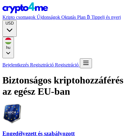
Kripto csomagok
Újdonságok
Oktatás
Plan ₿
Tippelj és nyerj
USD
hu
Bejelentkezés
Regisztráció
Regisztráció
Biztonságos kriptohozzáférés
az egész EU-ban
Engedélyezett és szabályozott