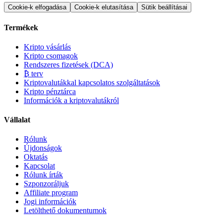
Cookie-k elfogadása
Cookie-k elutasítása
Sütik beállításai
Termékek
Kripto vásárlás
Kripto csomagok
Rendszeres fizetések (DCA)
₿ terv
Kriptovalutákkal kapcsolatos szolgáltatások
Kripto pénztárca
Információk a kriptovalutákról
Vállalat
Rólunk
Újdonságok
Oktatás
Kapcsolat
Rólunk írták
Szponzoráljuk
Affiliate program
Jogi információk
Letölthető dokumentumok