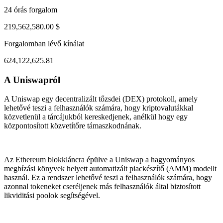
24 órás forgalom
219,562,580.00 $
Forgalomban lévő kínálat
624,122,625.81
A Uniswapról
ul 30, 09:49 PM
Aug 3, 08:49 AM
A Uniswap egy decentralizált tőzsdei (DEX) protokoll, amely
lehetővé teszi a felhasználók számára, hogy kriptovalutákkal
közvetlenül a tárcájukból kereskedjenek, anélkül hogy egy
központosított közvetítőre támaszkodnának.
Az Ethereum blokkláncra épülve a Uniswap a hagyományos
megbízási könyvek helyett automatizált piackészítő (AMM) modellt
használ. Ez a rendszer lehetővé teszi a felhasználók számára, hogy
azonnal tokeneket cseréljenek más felhasználók által biztosított
likviditási poolok segítségével.