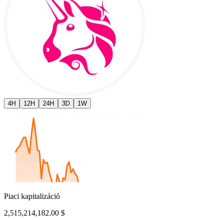
4H
12H
24H
3D
1W
Piaci kapitalizáció
2,515,214,182.00 $