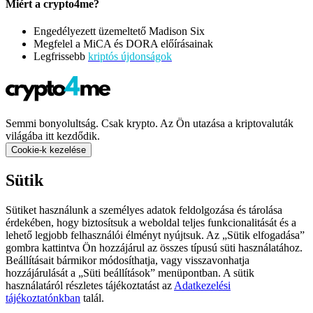
Miért a crypto4me?
Engedélyezett üzemeltető Madison Six
Megfelel a MiCA és DORA előírásainak
Legfrissebb
kriptós újdonságok
Semmi bonyolultság. Csak krypto. Az Ön utazása a kriptovaluták
világába itt kezdődik.
Cookie-k kezelése
Sütik
Sütiket használunk a személyes adatok feldolgozása és tárolása
érdekében, hogy biztosítsuk a weboldal teljes funkcionalitását és a
lehető legjobb felhasználói élményt nyújtsuk. Az „Sütik elfogadása”
gombra kattintva Ön hozzájárul az összes típusú süti használatához.
Beállításait bármikor módosíthatja, vagy visszavonhatja
hozzájárulását a „Süti beállítások” menüpontban. A sütik
használatáról részletes tájékoztatást az
Adatkezelési
tájékoztatónkban
talál.