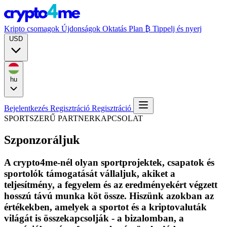
Kripto csomagok
Újdonságok
Oktatás
Plan ₿
Tippelj és nyerj
USD
hu
Bejelentkezés
Regisztráció
Regisztráció
SPORTSZERŰ PARTNERKAPCSOLAT
Szponzoráljuk
A crypto4me-nél olyan sportprojektek, csapatok és
sportolók támogatását vállaljuk, akiket a
teljesítmény, a fegyelem és az eredményekért végzett
hosszú távú munka köt össze. Hiszünk azokban az
értékekben, amelyek a sportot és a kriptovaluták
világát is összekapcsolják - a bizalomban, a