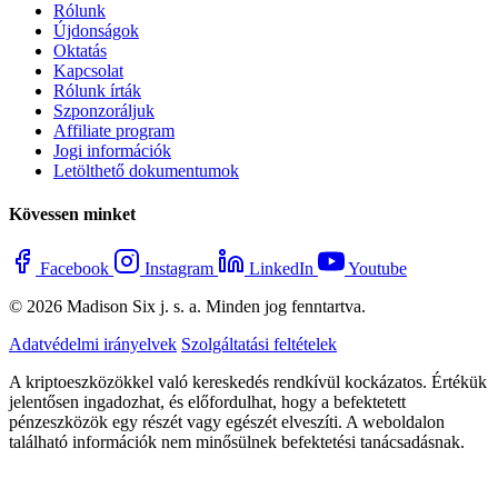
Rólunk
Újdonságok
Oktatás
Kapcsolat
Rólunk írták
Szponzoráljuk
Affiliate program
Jogi információk
Letölthető dokumentumok
Kövessen minket
Facebook
Instagram
LinkedIn
Youtube
© 2026 Madison Six j. s. a. Minden jog fenntartva.
Adatvédelmi irányelvek
Szolgáltatási feltételek
A kriptoeszközökkel való kereskedés rendkívül kockázatos. Értékük
jelentősen ingadozhat, és előfordulhat, hogy a befektetett
pénzeszközök egy részét vagy egészét elveszíti. A weboldalon
található információk nem minősülnek befektetési tanácsadásnak.