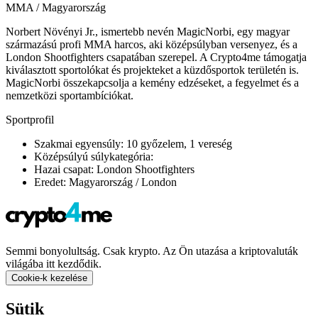
MMA / Magyarország
Norbert Növényi Jr., ismertebb nevén MagicNorbi, egy magyar
származású profi MMA harcos, aki középsúlyban versenyez, és a
London Shootfighters csapatában szerepel. A Crypto4me támogatja
kiválasztott sportolókat és projekteket a küzdősportok területén is.
MagicNorbi összekapcsolja a kemény edzéseket, a fegyelmet és a
nemzetközi sportambíciókat.
Sportprofil
Szakmai egyensúly: 10 győzelem, 1 vereség
Középsúlyú súlykategória:
Hazai csapat: London Shootfighters
Eredet: Magyarország / London
Semmi bonyolultság. Csak krypto. Az Ön utazása a kriptovaluták
világába itt kezdődik.
Cookie-k kezelése
Sütik