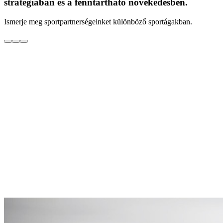
stratégiában és a fenntartható növekedésben.
Ismerje meg sportpartnerségeinket különböző sportágakban.