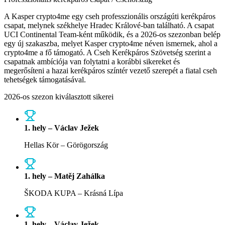
A Kasper crypto4me egy cseh professzionális országúti kerékpáros
csapat, melynek székhelye Hradec Králové-ban található. A csapat
UCI Continental Team-ként működik, és a 2026-os szezonban belép
egy új szakaszba, melyet Kasper crypto4me néven ismernek, ahol a
crypto4me a fő támogató. A Cseh Kerékpáros Szövetség szerint a
csapatnak ambíciója van folytatni a korábbi sikereket és
megerősíteni a hazai kerékpáros színtér vezető szerepét a fiatal cseh
tehetségek támogatásával.
2026-os szezon kiválasztott sikerei
1. hely – Václav Ježek
Hellas Kör – Görögország
1. hely – Matěj Zahálka
ŠKODA KUPA – Krásná Lípa
1. hely – Václav Ježek