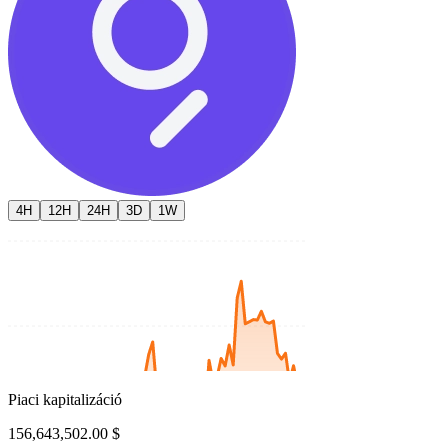
4H
12H
24H
3D
1W
Piaci kapitalizáció
156,643,502.00 $