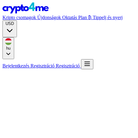
Kripto csomagok
Újdonságok
Oktatás
Plan ₿
Tippelj és nyerj
USD
hu
Bejelentkezés
Regisztráció
Regisztráció