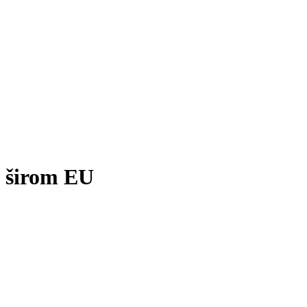
a
širom EU