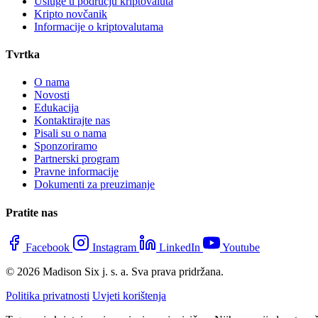
Usluge u području kriptovaluta
Kripto novčanik
Informacije o kriptovalutama
Tvrtka
O nama
Novosti
Edukacija
Kontaktirajte nas
Pisali su o nama
Sponzoriramo
Partnerski program
Pravne informacije
Dokumenti za preuzimanje
Pratite nas
Facebook
Instagram
LinkedIn
Youtube
© 2026 Madison Six j. s. a. Sva prava pridržana.
Politika privatnosti
Uvjeti korištenja