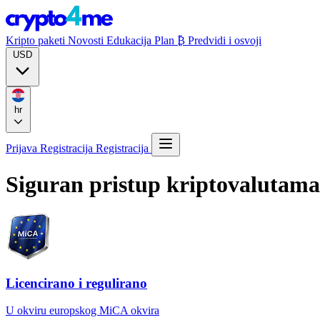
Kripto paketi
Novosti
Edukacija
Plan ₿
Predvidi i osvoji
USD
hr
Prijava
Registracija
Registracija
Siguran pristup kriptovalutam
Licencirano i regulirano
U okviru europskog MiCA okvira