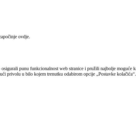
započinje ovdje.
sigurali punu funkcionalnost web stranice i pružili najbolje moguće ko
ovući privolu u bilo kojem trenutku odabirom opcije „Postavke kolačića“