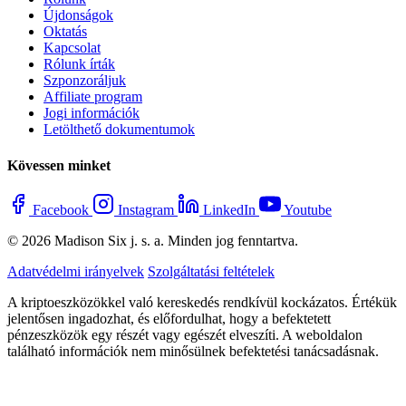
Újdonságok
Oktatás
Kapcsolat
Rólunk írták
Szponzoráljuk
Affiliate program
Jogi információk
Letölthető dokumentumok
Kövessen minket
Facebook
Instagram
LinkedIn
Youtube
© 2026 Madison Six j. s. a. Minden jog fenntartva.
Adatvédelmi irányelvek
Szolgáltatási feltételek
A kriptoeszközökkel való kereskedés rendkívül kockázatos. Értékük
jelentősen ingadozhat, és előfordulhat, hogy a befektetett
pénzeszközök egy részét vagy egészét elveszíti. A weboldalon
található információk nem minősülnek befektetési tanácsadásnak.