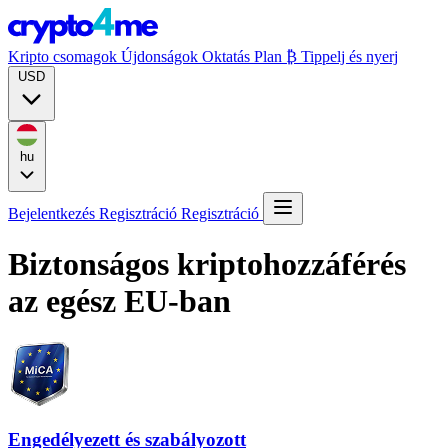
Kripto csomagok
Újdonságok
Oktatás
Plan ₿
Tippelj és nyerj
USD
hu
Bejelentkezés
Regisztráció
Regisztráció
Biztonságos kriptohozzáférés
az egész EU-ban
Engedélyezett és szabályozott