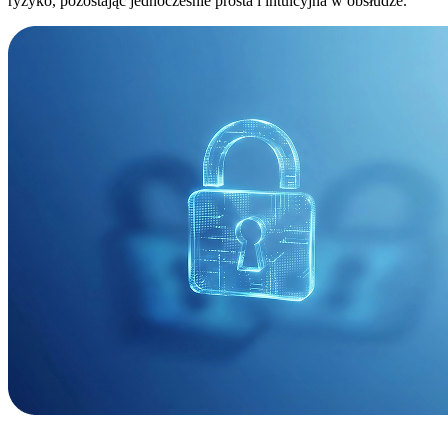
ryzyko, pozostając jednocześnie prosta i intuicyjna w obsłudze.