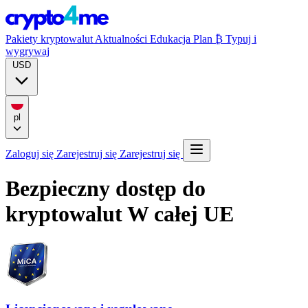
Pakiety kryptowalut
Aktualności
Edukacja
Plan ₿
Typuj i
wygrywaj
USD
pl
Zaloguj się
Zarejestruj się
Zarejestruj się
Bezpieczny dostęp do
kryptowalut
W całej UE