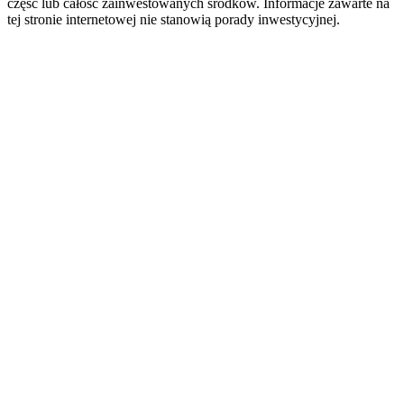
część lub całość zainwestowanych środków. Informacje zawarte na
tej stronie internetowej nie stanowią porady inwestycyjnej.