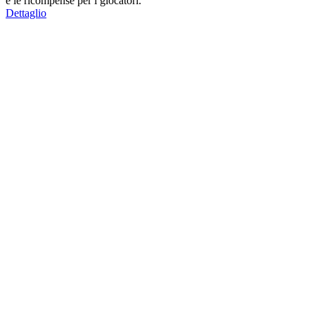
e le ricompense per i giocatori.
Dettaglio