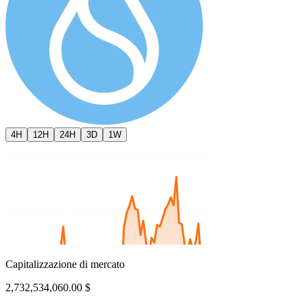
4H
12H
24H
3D
1W
Capitalizzazione di mercato
2,732,534,060.00 $