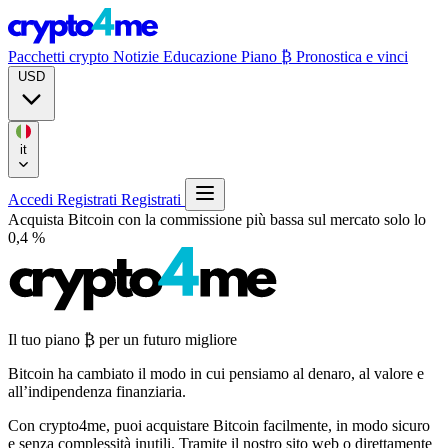
Pacchetti crypto
Notizie
Educazione
Piano ₿
Pronostica e vinci
USD
it
Accedi
Registrati
Registrati
Acquista Bitcoin con la commissione più bassa sul mercato
solo lo
0,4 %
Il tuo piano
₿
per un futuro migliore
Bitcoin ha cambiato il modo in cui pensiamo al denaro, al valore e
all’indipendenza finanziaria.
Con crypto4me, puoi acquistare Bitcoin facilmente, in modo sicuro
e senza complessità inutili. Tramite il nostro sito web o direttamente