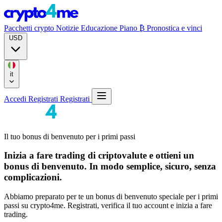
Pacchetti crypto
Notizie
Educazione
Piano ₿
Pronostica e vinci
USD
it
Accedi
Registrati
Registrati
Il tuo bonus di benvenuto per i
primi passi
Inizia a fare trading di criptovalute e ottieni un
bonus di benvenuto. In modo semplice, sicuro, senza
complicazioni.
Abbiamo preparato per te un bonus di benvenuto speciale per i primi
passi su crypto4me. Registrati, verifica il tuo account e inizia a fare
trading.