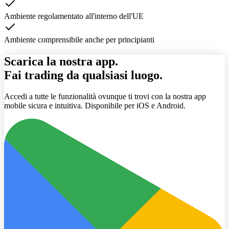
Ambiente regolamentato all'interno dell'UE
Ambiente comprensibile anche per principianti
Scarica la nostra app.
Fai trading da qualsiasi luogo.
Accedi a tutte le funzionalità ovunque ti trovi con la nostra app
mobile sicura e intuitiva. Disponibile per iOS e Android.