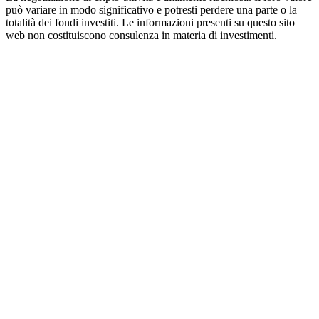
può variare in modo significativo e potresti perdere una parte o la
totalità dei fondi investiti. Le informazioni presenti su questo sito
web non costituiscono consulenza in materia di investimenti.