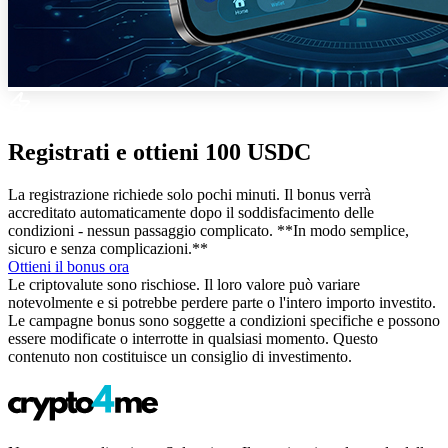
Registrati e ottieni 100 USDC
La registrazione richiede solo pochi minuti. Il bonus verrà
accreditato automaticamente dopo il soddisfacimento delle
condizioni - nessun passaggio complicato. **In modo semplice,
sicuro e senza complicazioni.**
Ottieni il bonus ora
Le criptovalute sono rischiose. Il loro valore può variare
notevolmente e si potrebbe perdere parte o l'intero importo investito.
Le campagne bonus sono soggette a condizioni specifiche e possono
essere modificate o interrotte in qualsiasi momento. Questo
contenuto non costituisce un consiglio di investimento.