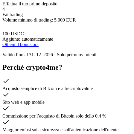
Effettua il tuo primo deposito
4
Fai trading
Volume minimo di trading: 5.000 EUR
100 USDC
Aggiunto automaticamente
Ottieni il bonus ora
Valido fino al 31. 12. 2026 · Solo per nuovi utenti
Perché crypto4me?
Acquisto semplice di Bitcoin e altre criptovalute
Sito web e app mobile
Commissione per l’acquisto di Bitcoin solo dello 0,4 %
Maggior enfasi sulla sicurezza e sull'autenticazione dell'utente