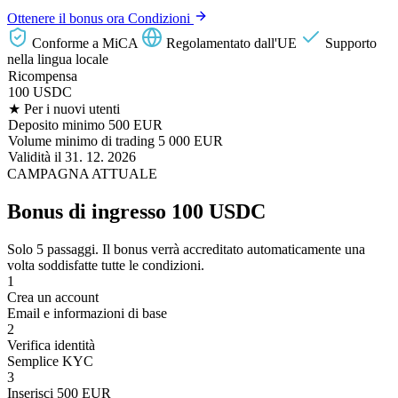
Ottenere il bonus ora
Condizioni
Conforme a MiCA
Regolamentato dall'UE
Supporto
nella lingua locale
Ricompensa
100 USDC
★ Per i nuovi utenti
Deposito minimo
500 EUR
Volume minimo di trading
5 000 EUR
Validità
il 31. 12. 2026
CAMPAGNA ATTUALE
Bonus di ingresso
100 USDC
Solo 5 passaggi. Il bonus verrà accreditato automaticamente una
volta soddisfatte tutte le condizioni.
1
Crea un account
Email e informazioni di base
2
Verifica identità
Semplice KYC
3
Inserisci 500 EUR