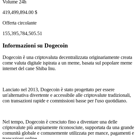
Volume 24h
419,499,894.00 $
Offerta circolante
155,395,784,505.51
Informazioni su Dogecoin
ul 31, 10:28 PM
Aug 4, 09:28 AM
Dogecoin è una criptovaluta decentralizzata originariamente creata
come valuta digitale ispirata a un meme, basata sul popolare meme
internet del cane Shiba Inu.
Lanciato nel 2013, Dogecoin è stato progettato per essere
un'alternativa divertente e accessibile alle criptovalute tradizionali,
con transazioni rapide e commissioni basse per l'uso quotidiano.
Nel tempo, Dogecoin è cresciuto fino a diventare una delle
criptovalute più ampiamente riconosciute, supportata da una grande
comunità globale e comunemente utilizzata per mance, pagamenti e
transazioni online.