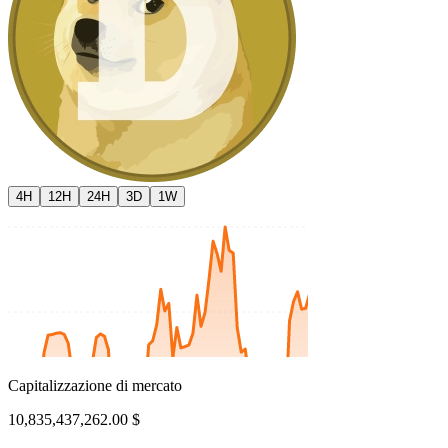
4H
12H
24H
3D
1W
Capitalizzazione di mercato
10,835,437,262.00 $