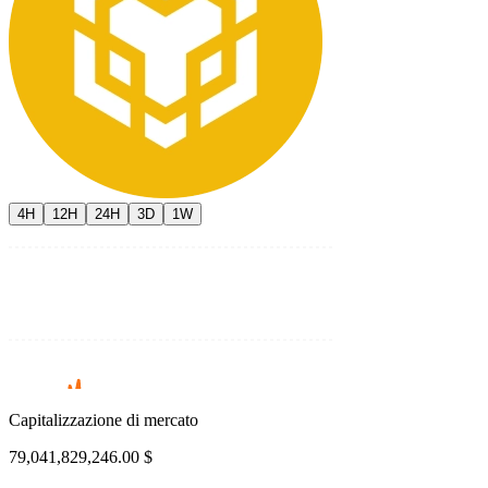
4H
12H
24H
3D
1W
Capitalizzazione di mercato
79,041,829,246.00 $