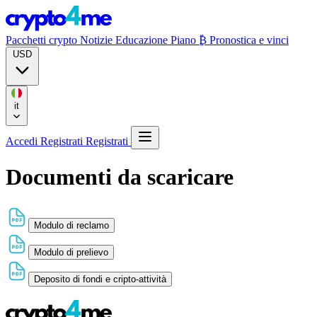
Pacchetti crypto
Notizie
Educazione
Piano ₿
Pronostica e vinci
USD
it
Accedi
Registrati
Registrati
Documenti da scaricare
Modulo di reclamo
Modulo di prelievo
Deposito di fondi e cripto-attività