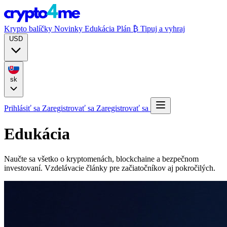
Krypto balíčky
Novinky
Edukácia
Plán ₿
Tipuj a vyhraj
USD
sk
Prihlásiť sa
Zaregistrovať sa
Zaregistrovať sa
Edukácia
Naučte sa všetko o kryptomenách, blockchaine a bezpečnom
investovaní. Vzdelávacie články pre začiatočníkov aj pokročilých.