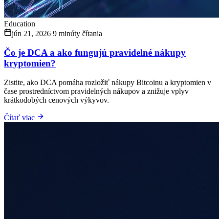
Education
jún 21, 2026
9 minúty čítania
Čo je DCA a ako fungujú pravidelné nákupy
kryptomien?
Zistite, ako DCA pomáha rozložiť nákupy Bitcoinu a kryptomien v
čase prostredníctvom pravidelných nákupov a znižuje vplyv
krátkodobých cenových výkyvov.
Čítať viac