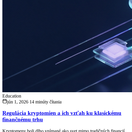
Education
jún 1, 2026
14 minúty čítania
Regulácia kryptomien a ich vzťah ku klasickému
finančnému trhu
Kryptomeny boli dlho vnímané ako svet mimo tradičných financií.