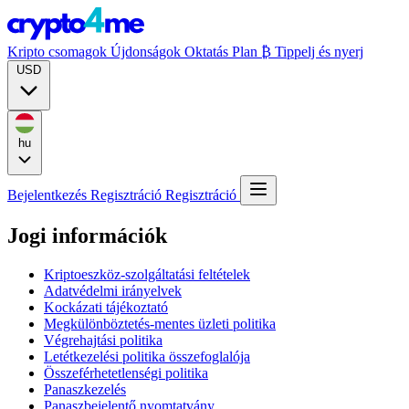
Kripto csomagok
Újdonságok
Oktatás
Plan ₿
Tippelj és nyerj
USD
hu
Bejelentkezés
Regisztráció
Regisztráció
Jogi információk
Kriptoeszköz-szolgáltatási feltételek
Adatvédelmi irányelvek
Kockázati tájékoztató
Megkülönböztetés-mentes üzleti politika
Végrehajtási politika
Letétkezelési politika összefoglalója
Összeférhetetlenségi politika
Panaszkezelés
Panaszbejelentő nyomtatvány