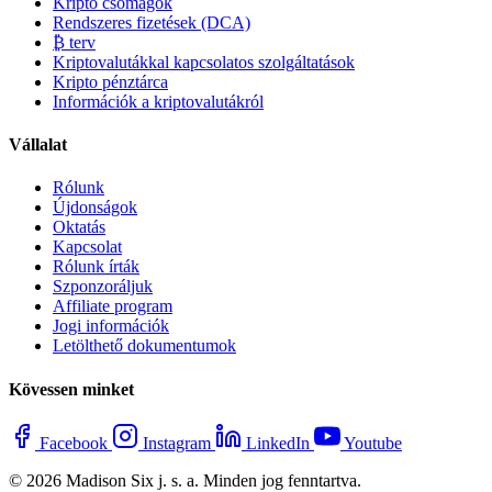
Kripto csomagok
Rendszeres fizetések (DCA)
₿ terv
Kriptovalutákkal kapcsolatos szolgáltatások
Kripto pénztárca
Információk a kriptovalutákról
Vállalat
Rólunk
Újdonságok
Oktatás
Kapcsolat
Rólunk írták
Szponzoráljuk
Affiliate program
Jogi információk
Letölthető dokumentumok
Kövessen minket
Facebook
Instagram
LinkedIn
Youtube
© 2026 Madison Six j. s. a. Minden jog fenntartva.