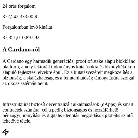
24 órás forgalom
372,542,333.00 $
Forgalomban lévő kínálat
37,351,010,897.92
A Cardano-ról
ul 30, 03:47 AM
Aug 2, 02:47 PM
A Cardano egy harmadik generációs, proof-of-stake alapú blokklánc
platform, amely lektorált tudományos kutatásokra és bizonyítékokon
alapuló fejlesztési elvekre épül. Ez a kutatásvezérelt megközelítés a
biztonság, a skálázhatóság és a fenntarthatóság támogatására szolgál
az ökoszisztémán belül.
Infrastruktúrát biztosít decentralizált alkalmazások (dApps) és smart
contractek számára, célja pedig biztonságos és hozzáférhető
pénzügyi, irányítási és digitális identitás megoldások globális szintű
lehetővé tétele.