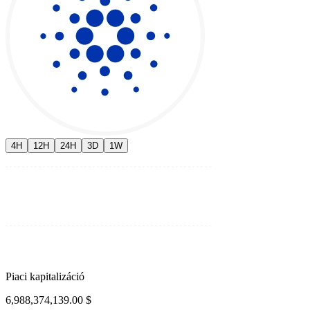
4H
12H
24H
3D
1W
Piaci kapitalizáció
6,988,374,139.00 $