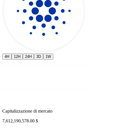
4H
12H
24H
3D
1W
Capitalizzazione di mercato
7,612,190,578.00 $