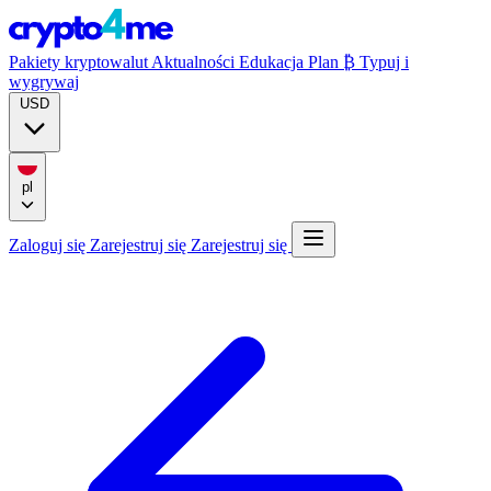
Pakiety kryptowalut
Aktualności
Edukacja
Plan ₿
Typuj i
wygrywaj
USD
pl
Zaloguj się
Zarejestruj się
Zarejestruj się