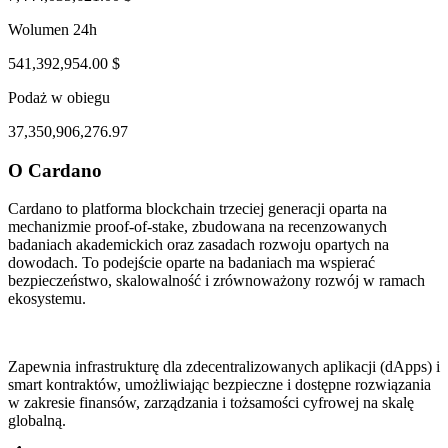
Wolumen 24h
541,392,954.00 $
Podaż w obiegu
37,350,906,276.97
O Cardano
ul 31, 05:08 PM
Aug 4, 04:08 AM
Cardano to platforma blockchain trzeciej generacji oparta na
mechanizmie proof-of-stake, zbudowana na recenzowanych
badaniach akademickich oraz zasadach rozwoju opartych na
dowodach. To podejście oparte na badaniach ma wspierać
bezpieczeństwo, skalowalność i zrównoważony rozwój w ramach
ekosystemu.
Zapewnia infrastrukturę dla zdecentralizowanych aplikacji (dApps) i
smart kontraktów, umożliwiając bezpieczne i dostępne rozwiązania
w zakresie finansów, zarządzania i tożsamości cyfrowej na skalę
globalną.