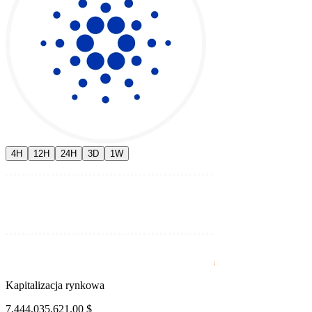
4H
12H
24H
3D
1W
Kapitalizacja rynkowa
7,444,035,621.00 $