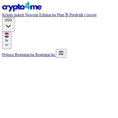
Kripto paketi
Novosti
Edukacija
Plan ₿
Predvidi i osvoji
USD
hr
Prijava
Registracija
Registracija