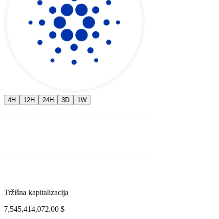
4H
12H
24H
3D
1W
Tržišna kapitalizacija
7,545,414,072.00 $