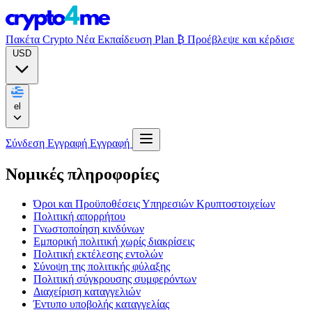
Πακέτα Crypto
Νέα
Εκπαίδευση
Plan ₿
Προέβλεψε και κέρδισε
USD
el
Σύνδεση
Εγγραφή
Εγγραφή
Νομικές πληροφορίες
Όροι και Προϋποθέσεις Υπηρεσιών Κρυπτοστοιχείων
Πολιτική απορρήτου
Γνωστοποίηση κινδύνων
Εμπορική πολιτική χωρίς διακρίσεις
Πολιτική εκτέλεσης εντολών
Σύνοψη της πολιτικής φύλαξης
Πολιτική σύγκρουσης συμφερόντων
Διαχείριση καταγγελιών
Έντυπο υποβολής καταγγελίας