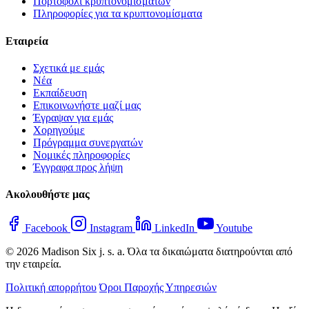
Πορτοφόλι κρυπτονομισμάτων
Πληροφορίες για τα κρυπτονομίσματα
Εταιρεία
Σχετικά με εμάς
Νέα
Εκπαίδευση
Επικοινωνήστε μαζί μας
Έγραψαν για εμάς
Χορηγούμε
Πρόγραμμα συνεργατών
Νομικές πληροφορίες
Έγγραφα προς λήψη
Ακολουθήστε μας
Facebook
Instagram
LinkedIn
Youtube
© 2026 Madison Six j. s. a. Όλα τα δικαιώματα διατηρούνται από
την εταιρεία.
Πολιτική απορρήτου
Όροι Παροχής Υπηρεσιών