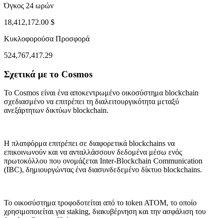
Όγκος 24 ωρών
18,412,172.00 $
Κυκλοφορούσα Προσφορά
524,767,417.29
Σχετικά με το Cosmos
ul 30, 01:23 PM
Aug 3, 12:23 AM
Το Cosmos είναι ένα αποκεντρωμένο οικοσύστημα blockchain
σχεδιασμένο να επιτρέπει τη διαλειτουργικότητα μεταξύ
ανεξάρτητων δικτύων blockchain.
Η πλατφόρμα επιτρέπει σε διαφορετικά blockchains να
επικοινωνούν και να ανταλλάσσουν δεδομένα μέσω ενός
πρωτοκόλλου που ονομάζεται Inter-Blockchain Communication
(IBC), δημιουργώντας ένα διασυνδεδεμένο δίκτυο blockchains.
Το οικοσύστημα τροφοδοτείται από το token ATOM, το οποίο
χρησιμοποιείται για staking, διακυβέρνηση και την ασφάλιση του