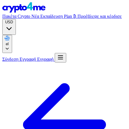
Πακέτα Crypto
Νέα
Εκπαίδευση
Plan ₿
Προέβλεψε και κέρδισε
USD
el
Σύνδεση
Εγγραφή
Εγγραφή