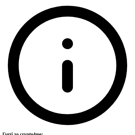
Γιατί το crypto4me;