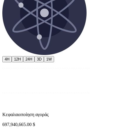
4H
12H
24H
3D
1W
Κεφαλαιοποίηση αγοράς
697,940,665.00 $