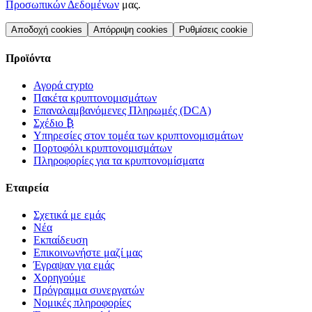
Προσωπικών Δεδομένων
μας.
Αποδοχή cookies
Απόρριψη cookies
Ρυθμίσεις cookie
Προϊόντα
Αγορά crypto
Πακέτα κρυπτονομισμάτων
Επαναλαμβανόμενες Πληρωμές (DCA)
Σχέδιο ₿
Υπηρεσίες στον τομέα των κρυπτονομισμάτων
Πορτοφόλι κρυπτονομισμάτων
Πληροφορίες για τα κρυπτονομίσματα
Εταιρεία
Σχετικά με εμάς
Νέα
Εκπαίδευση
Επικοινωνήστε μαζί μας
Έγραψαν για εμάς
Χορηγούμε
Πρόγραμμα συνεργατών
Νομικές πληροφορίες