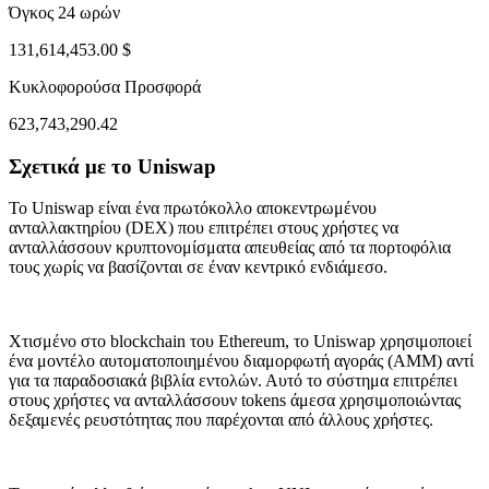
Όγκος 24 ωρών
131,614,453.00 $
Κυκλοφορούσα Προσφορά
623,743,290.42
Σχετικά με το Uniswap
ug 3, 07:21 AM
Aug 6, 06:21 PM
Το Uniswap είναι ένα πρωτόκολλο αποκεντρωμένου
ανταλλακτηρίου (DEX) που επιτρέπει στους χρήστες να
ανταλλάσσουν κρυπτονομίσματα απευθείας από τα πορτοφόλια
τους χωρίς να βασίζονται σε έναν κεντρικό ενδιάμεσο.
Χτισμένο στο blockchain του Ethereum, το Uniswap χρησιμοποιεί
ένα μοντέλο αυτοματοποιημένου διαμορφωτή αγοράς (AMM) αντί
για τα παραδοσιακά βιβλία εντολών. Αυτό το σύστημα επιτρέπει
στους χρήστες να ανταλλάσσουν tokens άμεσα χρησιμοποιώντας
δεξαμενές ρευστότητας που παρέχονται από άλλους χρήστες.