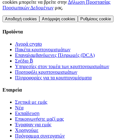
cookies μπορείτε να βρείτε στην
Δήλωση Προστασίας
Προσωπικών Δεδομένων
μας.
Αποδοχή cookies
Απόρριψη cookies
Ρυθμίσεις cookie
Προϊόντα
Αγορά crypto
Πακέτα κρυπτονομισμάτων
Επαναλαμβανόμενες Πληρωμές (DCA)
Σχέδιο ₿
Υπηρεσίες στον τομέα των κρυπτονομισμάτων
Πορτοφόλι κρυπτονομισμάτων
Πληροφορίες για τα κρυπτονομίσματα
Εταιρεία
Σχετικά με εμάς
Νέα
Εκπαίδευση
Επικοινωνήστε μαζί μας
Έγραψαν για εμάς
Χορηγούμε
Πρόγραμμα συνεργατών