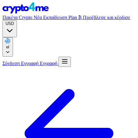
Πακέτα Crypto
Νέα
Εκπαίδευση
Plan ₿
Προέβλεψε και κέρδισε
USD
el
Σύνδεση
Εγγραφή
Εγγραφή