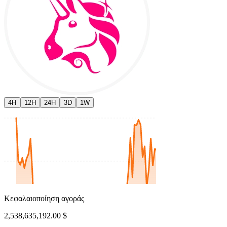
4H
12H
24H
3D
1W
Κεφαλαιοποίηση αγοράς
2,538,635,192.00 $