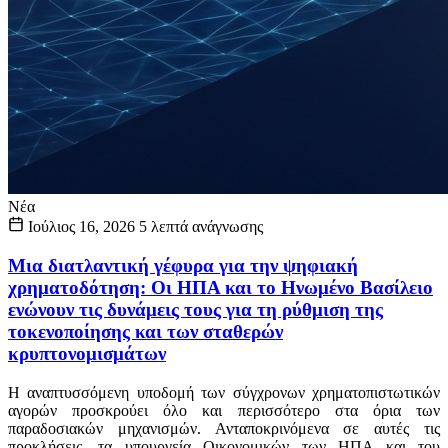
Νέα
Ιούλιος 16, 2026
5 λεπτά ανάγνωσης
Μια διατλαντική γέφυρα για την ψηφιακή
χρηματοδότηση: Οι ΗΠΑ και το Ηνωμένο Βασίλειο
ενώνουν τις δυνάμεις τους για τη ρύθμιση της
τοκενοποίησης και των σταθερών
κρυπτονομισμάτων
Η αναπτυσσόμενη υποδομή των σύγχρονων χρηματοπιστωτικών
αγορών προσκρούει όλο και περισσότερο στα όρια των
παραδοσιακών μηχανισμών. Ανταποκρινόμενα σε αυτές τις
προκλήσεις, τα υπουργεία Οικονομικών των ΗΠΑ και του