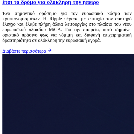
έτσι το δρόμο για ολόκληρη την ήπειρο
Ένα σημαντικό ορόσημο για τον ευρωπαϊκό κόσμο των
κρυπτονομισμάτων. Η Ripple πέρασε με επιτυχία τον αυστηρό
έλεγχο και έλαβε πλήρη άδεια λειτουργίας στο πλαίσιο του νέου
ευρωπαϊκού πλαισίου MiCA. Για την εταιρεία, αυτό σημαίνει
οριστικό πράσινο φως για νόμιμη και διαφανή επιχειρηματική
δραστηριότητα σε ολόκληρη την ευρωπαϊκή αγορά.
Διαβάστε περισσότερα