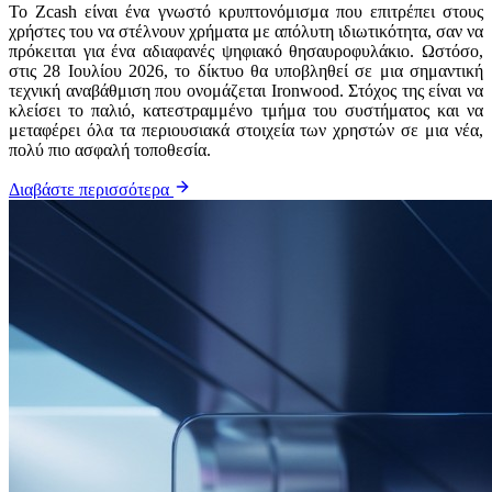
Το Zcash είναι ένα γνωστό κρυπτονόμισμα που επιτρέπει στους
χρήστες του να στέλνουν χρήματα με απόλυτη ιδιωτικότητα, σαν να
πρόκειται για ένα αδιαφανές ψηφιακό θησαυροφυλάκιο. Ωστόσο,
στις 28 Ιουλίου 2026, το δίκτυο θα υποβληθεί σε μια σημαντική
τεχνική αναβάθμιση που ονομάζεται Ironwood. Στόχος της είναι να
κλείσει το παλιό, κατεστραμμένο τμήμα του συστήματος και να
μεταφέρει όλα τα περιουσιακά στοιχεία των χρηστών σε μια νέα,
πολύ πιο ασφαλή τοποθεσία.
Διαβάστε περισσότερα