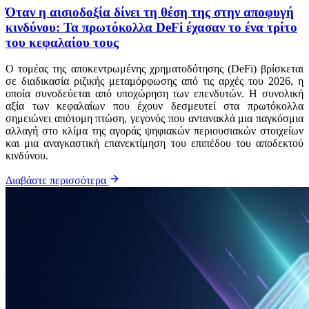
Όταν η αισιοδοξία δίνει τη θέση της στην αποφυγή
κινδύνου: Τα πρωτόκολλα DeFi έχασαν το ένα τρίτο
του κεφαλαίου τους
Ο τομέας της αποκεντρωμένης χρηματοδότησης (DeFi) βρίσκεται
σε διαδικασία ριζικής μεταμόρφωσης από τις αρχές του 2026, η
οποία συνοδεύεται από υποχώρηση των επενδυτών. Η συνολική
αξία των κεφαλαίων που έχουν δεσμευτεί στα πρωτόκολλα
σημειώνει απότομη πτώση, γεγονός που αντανακλά μια παγκόσμια
αλλαγή στο κλίμα της αγοράς ψηφιακών περιουσιακών στοιχείων
και μια αναγκαστική επανεκτίμηση του επιπέδου του αποδεκτού
κινδύνου.
Διαβάστε περισσότερα