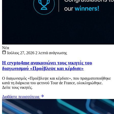
Νέα
Ιούλιος 27, 2026
2 λεπτά ανάγνωσης
Η crypto4me ανακοινώνει τους νικητές του
διαγωνισμού «Προέβλεψε και κέρδισε»
Ο διαγωνισμός «Προέβλεψε και κέρδισε», που πραγματοποιήθηκε
κατά τη διάρκεια του φετινού Tour de France, ολοκληρώθηκε.
Δείτε τους νικητές.
Διαβάστε περισσότερα