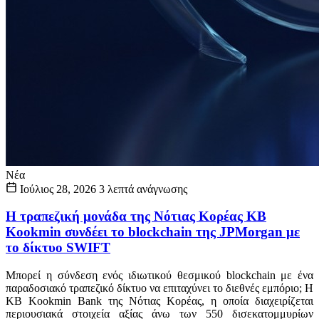
Νέα
Ιούλιος 28, 2026
3 λεπτά ανάγνωσης
Η τραπεζική μονάδα της Νότιας Κορέας KB
Kookmin συνδέει το blockchain της JPMorgan με
το δίκτυο SWIFT
Μπορεί η σύνδεση ενός ιδιωτικού θεσμικού blockchain με ένα
παραδοσιακό τραπεζικό δίκτυο να επιταχύνει το διεθνές εμπόριο; Η
KB Kookmin Bank της Νότιας Κορέας, η οποία διαχειρίζεται
περιουσιακά στοιχεία αξίας άνω των 550 δισεκατομμυρίων