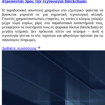
στρέφονται προς την τεχνολογία blockchain;
Η παραδοσιακή αποστολή χρημάτων στο εξωτερικό φαίνεται να
βρίσκεται μπροστά σε μια σημαντική τεχνολογική αλλαγή.
Γνωστές χρηματοπιστωτικές εταιρείες, τις οποίες ο κόσμος γνώριζε
μέχρι τώρα κυρίως χάρη στα παραδοσιακά καταστήματά τους,
μεταφέρουν τα συστήματά τους σε ψηφιακά δίκτυα (blockchain) σε
μεγάλη κλίμακα. Δεν πρόκειται πλέον για πείραμα – αυτή η
τεχνολογία γίνεται το νέο, ταχύτερο και φθηνότερο πρότυπο για τις
παγκόσμιες πληρωμές.
Διαβάστε περισσότερα