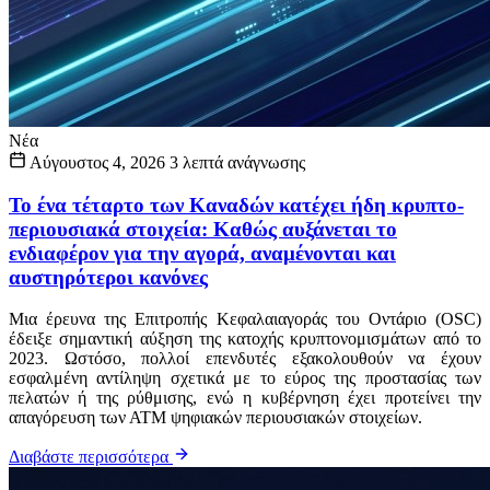
Νέα
Αύγουστος 4, 2026
3 λεπτά ανάγνωσης
Το ένα τέταρτο των Καναδών κατέχει ήδη κρυπτο-
περιουσιακά στοιχεία: Καθώς αυξάνεται το
ενδιαφέρον για την αγορά, αναμένονται και
αυστηρότεροι κανόνες
Μια έρευνα της Επιτροπής Κεφαλαιαγοράς του Οντάριο (OSC)
έδειξε σημαντική αύξηση της κατοχής κρυπτονομισμάτων από το
2023. Ωστόσο, πολλοί επενδυτές εξακολουθούν να έχουν
εσφαλμένη αντίληψη σχετικά με το εύρος της προστασίας των
πελατών ή της ρύθμισης, ενώ η κυβέρνηση έχει προτείνει την
απαγόρευση των ΑΤΜ ψηφιακών περιουσιακών στοιχείων.
Διαβάστε περισσότερα