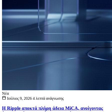
Νέα
Ιούλιος 9, 2026
4 λεπτά ανάγνωσης
Η Ripple αποκτά πλήρη άδεια MiCA, ανοίγοντας