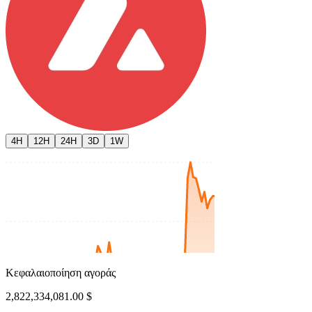
4H
12H
24H
3D
1W
Κεφαλαιοποίηση αγοράς
2,822,334,081.00 $