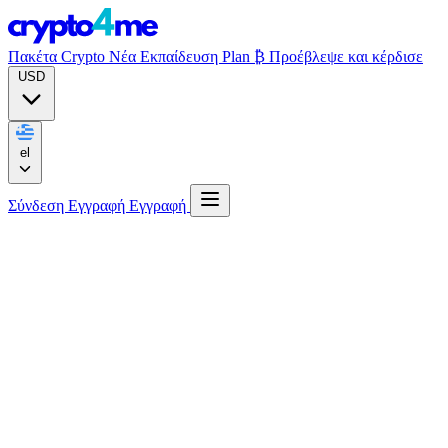
Πακέτα Crypto
Νέα
Εκπαίδευση
Plan ₿
Προέβλεψε και κέρδισε
USD
el
Σύνδεση
Εγγραφή
Εγγραφή