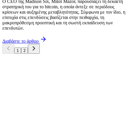
Ο CEO της Madison Six, Miloš Mázor, παρουσιάζει τη δεκαετή
στρατηγική του για το bitcoin, η οποία άντεξε σε περιόδους
κρίσεων και αυξημένης μεταβλητότητας. Σύμφωνα με τον ίδιο, η
επιτυχία στις επενδύσεις βασίζεται στην πειθαρχία, τη
μακροπρόθεσμη προοπτική και τη σωστή εκπαίδευση των
επενδυτών.
Διαβάστε το άρθρο
1
2