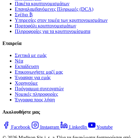
Πακέτα κρυπτονομισμάτων
Επαναλαμβανόμενες Πληρωμές (DCA)
Σχέδιο ₿
Υπηρεσίες στον τομέα των κρυπτονομισμάτων
Πορτοφόλι κρυπτονομισμάτων
Πληροφορίες για τα κρυπτονομίσματα
Εταιρεία
Σχετικά με εμάς
Νέα
Εκπαίδευση
Επικοινωνήστε μαζί μας
Έγραψαν για εμάς
Χορηγούμε
Πρόγραμμα συνεργατών
Νομικές πληροφορίες
Έγγραφα προς λήψη
Ακολουθήστε μας
Facebook
Instagram
LinkedIn
Youtube
© 2026 Madison Six j. s. a. Όλα τα δικαιώματα διατηρούνται από