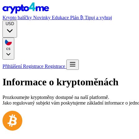
Krypto balíčky
Novinky
Edukace
Plán ₿
Tipuj a vyhraj
USD
cs
Přihlášení
Registrace
Registrace
Informace o kryptoměnách
Prozkoumejte kryptoměny dostupné na naší platformě.
Jako regulovaný subjekt vám poskytujeme základní informace o jednot