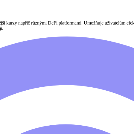
nější kurzy napříč různými DeFi platformami. Umožňuje uživatelům ef
i.