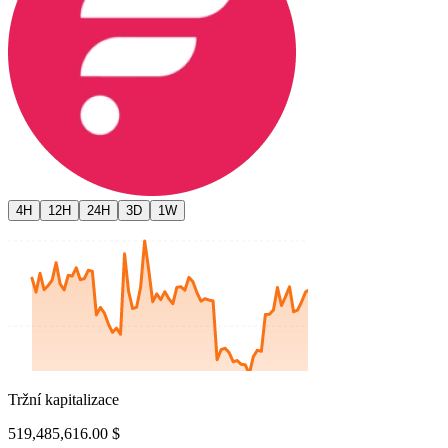
4H
12H
24H
3D
1W
Tržní kapitalizace
519,485,616.00 $