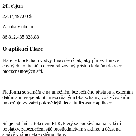
24h objem
2,437,497.00 $
Zásoba v oběhu
86,812,435,828.88
O aplikaci Flare
ul 30, 02:22 PM
Aug 3, 01:22 AM
Flare je blockchain vrstvy 1 navržený tak, aby přinesl funkce
chytrých kontraktů a decentralizovaný přístup k datům do více
blockchainových sítí.
Platforma se zaměřuje na umožnění bezpečného přístupu k externím
datům a interoperabilitu mezi různými blockchainy, což vývojářům
umožňuje vytvářet pokročilejší decentralizované aplikace.
Síť je poháněna tokenem FLR, který se používá na transakční
poplatky, zabezpečení sítě prostřednictvím stakingu a účast na
správě v rámci ekosystému Flare.