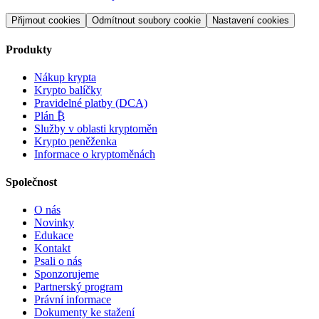
Přijmout cookies
Odmítnout soubory cookie
Nastavení cookies
Produkty
Nákup krypta
Krypto balíčky
Pravidelné platby (DCA)
Plán ₿
Služby v oblasti kryptoměn
Krypto peněženka
Informace o kryptoměnách
Společnost
O nás
Novinky
Edukace
Kontakt
Psali o nás
Sponzorujeme
Partnerský program
Právní informace
Dokumenty ke stažení