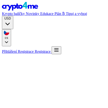
Krypto balíčky
Novinky
Edukace
Plán ₿
Tipuj a vyhraj
USD
cs
Přihlášení
Registrace
Registrace