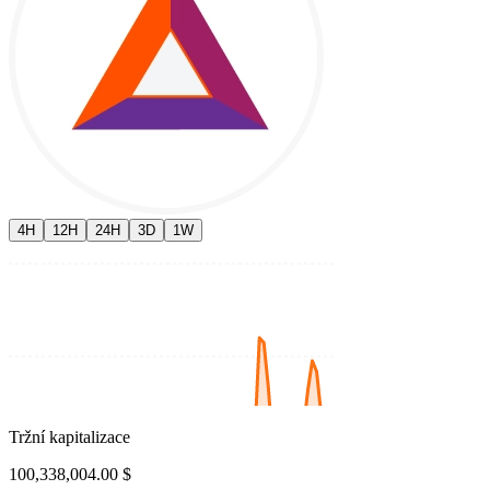
4H
12H
24H
3D
1W
Tržní kapitalizace
100,338,004.00 $