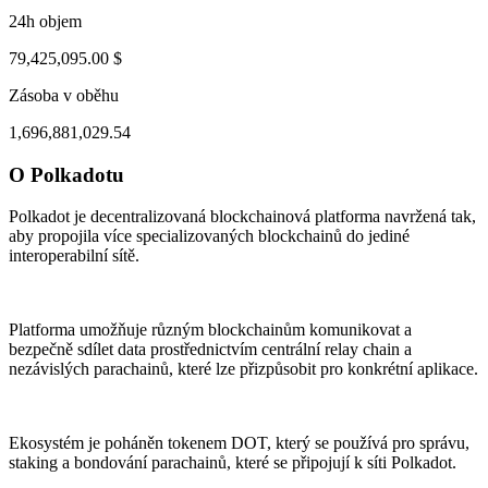
24h objem
79,425,095.00 $
Zásoba v oběhu
1,696,881,029.54
O Polkadotu
ul 31, 08:15 AM
Aug 3, 07:15 PM
Polkadot je decentralizovaná blockchainová platforma navržená tak,
aby propojila více specializovaných blockchainů do jediné
interoperabilní sítě.
Platforma umožňuje různým blockchainům komunikovat a
bezpečně sdílet data prostřednictvím centrální relay chain a
nezávislých parachainů, které lze přizpůsobit pro konkrétní aplikace.
Ekosystém je poháněn tokenem DOT, který se používá pro správu,
staking a bondování parachainů, které se připojují k síti Polkadot.