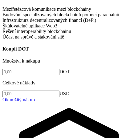
Meziřetězcová komunikace mezi blockchainy
Budování specializovaných blockchainů pomocí parachainů
Infrastruktura decentralizovaných financí (DeFi)
Škálovatelné aplikace Web3
Řešení interoperability blockchainu
Účast na správě a stakování sítě
Koupit DOT
Množství k nákupu
DOT
Celkové náklady
USD
Okamžitý nákup