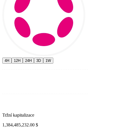
4H
12H
24H
3D
1W
Tržní kapitalizace
1,384,485,232.00 $