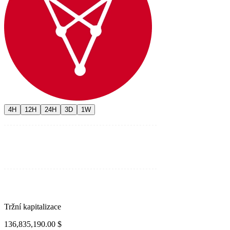
4H
12H
24H
3D
1W
Tržní kapitalizace
136,835,190.00 $