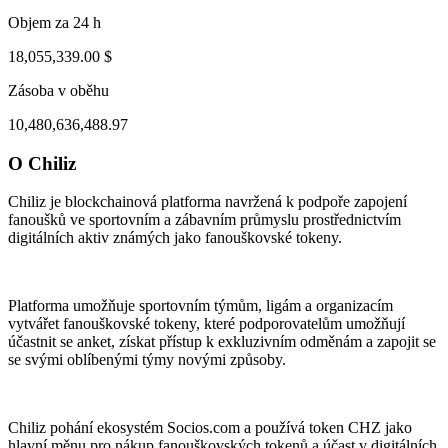
Objem za 24 h
18,055,339.00 $
Zásoba v oběhu
10,480,636,488.97
O Chiliz
ug 3, 04:33 AM
Aug 6, 03:33 PM
Chiliz je blockchainová platforma navržená k podpoře zapojení
fanoušků ve sportovním a zábavním průmyslu prostřednictvím
digitálních aktiv známých jako fanouškovské tokeny.
Platforma umožňuje sportovním týmům, ligám a organizacím
vytvářet fanouškovské tokeny, které podporovatelům umožňují
účastnit se anket, získat přístup k exkluzivním odměnám a zapojit se
se svými oblíbenými týmy novými způsoby.
Chiliz pohání ekosystém Socios.com a používá token CHZ jako
hlavní měnu pro nákup fanouškovských tokenů a účast v digitálních