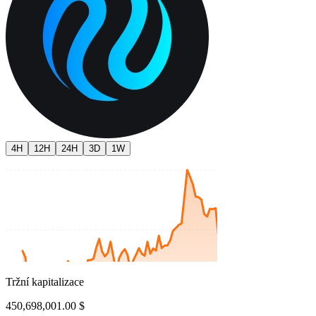
4H
12H
24H
3D
1W
Tržní kapitalizace
450,698,001.00 $