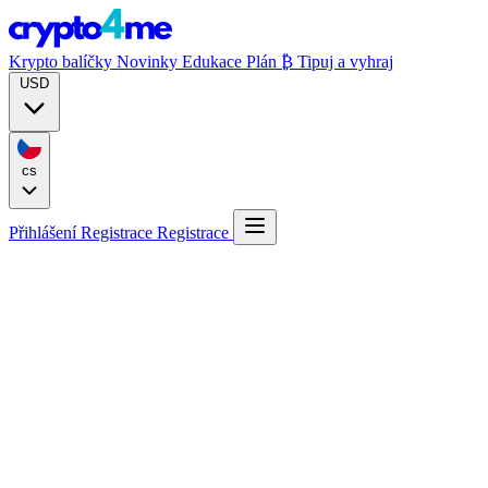
Krypto balíčky
Novinky
Edukace
Plán ₿
Tipuj a vyhraj
USD
cs
Přihlášení
Registrace
Registrace