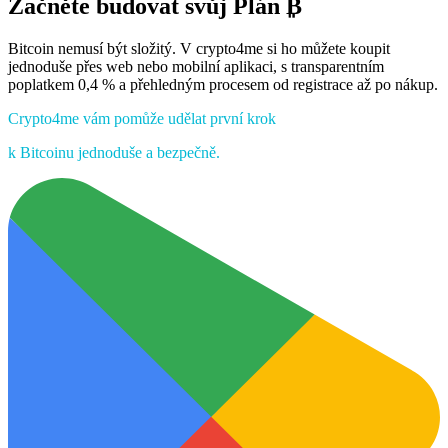
Začněte budovat svůj
Plán ₿
Bitcoin nemusí být složitý. V crypto4me si ho můžete koupit
jednoduše přes web nebo mobilní aplikaci, s transparentním
poplatkem 0,4 % a přehledným procesem od registrace až po nákup.
Crypto4me vám pomůže udělat první krok
k Bitcoinu jednoduše a bezpečně.