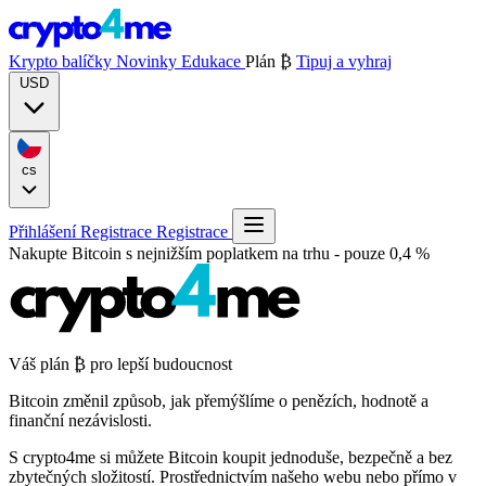
Krypto balíčky
Novinky
Edukace
Plán ₿
Tipuj a vyhraj
USD
cs
Přihlášení
Registrace
Registrace
Nakupte Bitcoin s nejnižším poplatkem na trhu -
pouze 0,4 %
Váš plán
₿
pro lepší budoucnost
Bitcoin změnil způsob, jak přemýšlíme o penězích, hodnotě a
finanční nezávislosti.
S crypto4me si můžete Bitcoin koupit jednoduše, bezpečně a bez
zbytečných složitostí. Prostřednictvím našeho webu nebo přímo v