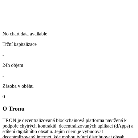
No chart data available
Tržní kapitalizace
-
24h objem
-
Zásoba v oběhu
0
O Tronu
TRON je decentralizovaná blockchainová platforma navržená k
podpoře chytrých kontraktů, decentralizovaných aplikací (dApps) a
sdílení digitálního obsahu. Jejím cílem je vybudovat
decentralizovaný internet, kde mohou tvůrci distribuovat obsah