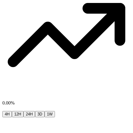
0.00%
4H
12H
24H
3D
1W