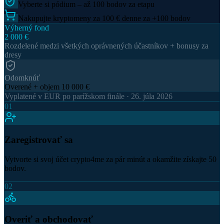
AKO TO FUNGUJE
Štyri kroky k
výhernému fondu
Zaregistruj sa, over svoj účet, tipuj pódium každej etapy a každý deň
nakupuj kryptomeny. To je všetko, čo potrebuješ na postup v
rebríčku a získanie svojho podielu z výherného fondu 2 000 €.
Tadej Pogačar
UAE Emirates-XRG
Zaregistrujte sa a okamžite získajte 50 bodov
Overte raz a odomknite body + bonus 200
Vyberte si pódium – až 100 bodov za etapu
Nakupujte kryptomeny za 100 € denne za +100 bodov
Výherný fond
2 000 €
Rozdelené medzi všetkých oprávnených účastníkov + bonusy za
dresy
Odomknúť
Overené + objem 10 000 €
Vyplatené v EUR po parížskom finále · 26. júla 2026
01