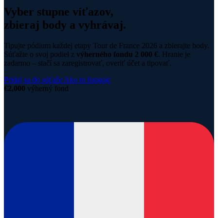
Vyber stupne víťazov,
zbieraj body a vyhrávaj.
Tipujte pódium každej etapy Tour de France 2026 a zbierajte body.
Súťažte o svoj podiel z
výherného fondu 2 000 €
. Hranie je
zadarmo – stačí sa zaregistrovať, overiť účet a tipovať.
Pridaj sa do súťaže
Ako to funguje
€2,000
výherný fond