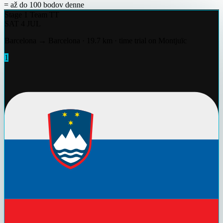
= až do 100 bodov denne
Stage 1
Team TT
SAT 4 JUL
Barcelona → Barcelona · 19.7 km · time trial on Montjuïc
1