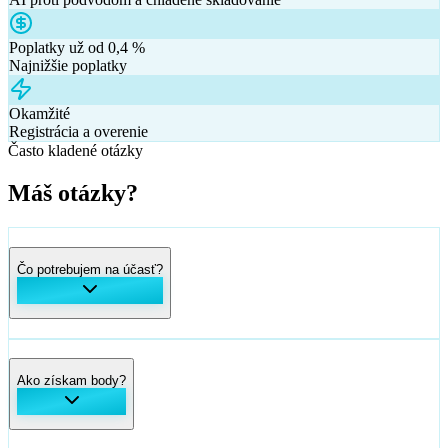
Crypto4me je licencovaná burza v EÚ vytvorená pre každodenných
investorov – rýchle založenie účtu, transparentné poplatky a
nepretržitý dohľad.
MiCA a DORA
Licencované v EÚ
Jonathan Milan
Lidl–Trek
Monitorovanie 24/7
AI proti podvodom a chladené skladovanie
Poplatky už od 0,4 %
Najnižšie poplatky
Okamžité
Registrácia a overenie
Často kladené otázky
Máš
otázky?