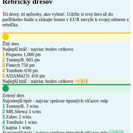
04
Nakupujte kryptomeny denne
Nakúpte za 100 € a každý deň získajte fixných 100 bodov. Čím
viac obchodujete, tým vyššie sa dostanete.
Primož Roglič
Red Bull–BORA
🏆 DRESY
Rebríčky
dresov
Tri dresy, tri spôsoby, ako vyhrať. Udržte si svoj dres až do
parížskeho finále a získajte bonus v EUR navyše k svojej odmene z
rebríčka.
Žltý dres
Najlepší hráč · najviac bodov celkovo
1
Pequeno
1,000 pts
2
TommyB.
965 pts
3
Fintech
750 pts