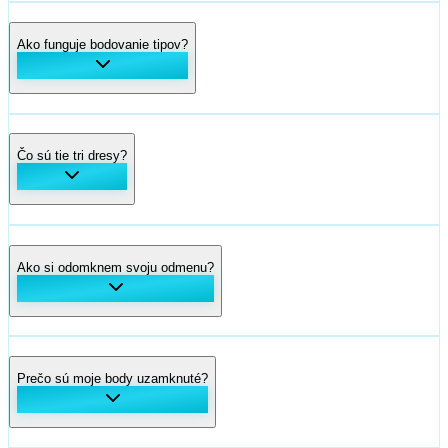
Čo potrebujem na účasť?
Ako získam body?
Tom Pidcock
Q36.5
Ako funguje bodovanie tipov?
Čo sú tie tri dresy?