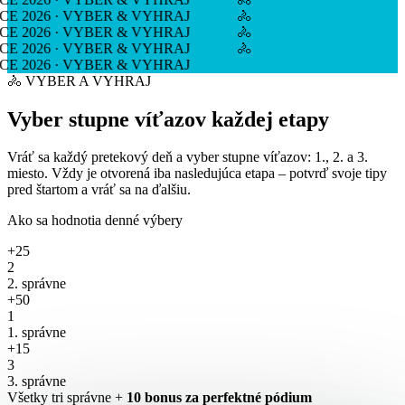
E 2026 · VYBER & VYHRAJ
🚴
E 2026 · VYBER & VYHRAJ
🚴
E 2026 · VYBER & VYHRAJ
🚴
 2026 · VYBER & VYHRAJ
🚴 VYBER A VYHRAJ
Vyber stupne víťazov
každej etapy
Vráť sa každý pretekový deň a vyber stupne víťazov: 1., 2. a 3.
miesto. Vždy je otvorená iba nasledujúca etapa – potvrď svoje tipy
pred štartom a vráť sa na ďalšiu.
Ako sa hodnotia denné výbery
+25
2
2. správne
+50
1
1. správne
+15
3
3. správne
Všetky tri správne +
10 bonus za perfektné pódium