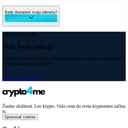
Ako si odomknem svoju odmenu?
Prečo sú moje body uzamknuté?
Richard Carapaz
EF Education–EasyPost
Kedy dostanem svoju odmenu?
Veľký štart · 4. júla
Vaše body
čakajú
Vyberte si dnešné pódium, overte si svoj účet a jazdite o svoj podiel
z výherného fondu 2 000 €.