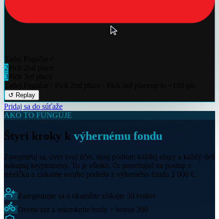
Tadej Pogačar
✓
2
Pick 2nd place
3
Pick 3rd place
Tadej Pogačar · Pick 2nd place · Pick 3rd place
up to +100 pts
↺ Replay
Pridaj sa do súťaže