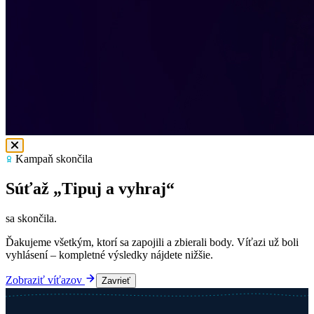
Kampaň skončila
Súťaž „Tipuj a vyhraj“
sa skončila.
Ďakujeme všetkým, ktorí sa zapojili a zbierali body. Víťazi už boli
vyhlásení – kompletné výsledky nájdete nižšie.
Zobraziť víťazov
Zavrieť