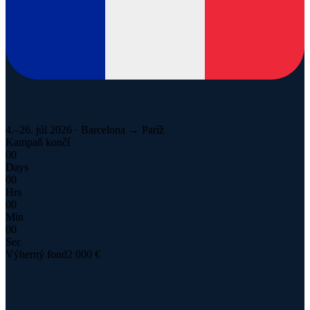
4.–26. júl 2026 · Barcelona → Paríž
Kampaň končí
00
Days
00
Hrs
00
Min
00
Sec
Výherný fond
2 000 €