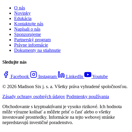
Produkty
Nákup krypto
Krypto balíčky
Pravidelné platby (DCA)
Plán ₿
Služby v oblasti kryptomien
Kryptomenová peňaženka
Informácie o kryptomenách
Spoločnosť
O nás
Novinky
Edukácia
Kontaktujte nás
Napísali o nás
Sponzorujeme
Partnerský program
Právne informácie
Dokumenty na stiahnutie
Sledujte nás