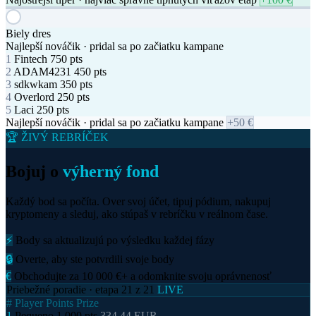
4
TomIndo
650 pts
5
ADAM4231
450 pts
Najlepší hráč · najviac bodov celkovo
+150 €
Zelený dres
Najostrejší tipér · najviac správne tipnutých víťazov etáp
1
TommyB.
3 wins
2
MR.Shewa
3 wins
Carlos Rodríguez
INEOS Grenadiers
3
Zabec
2 wins
4
TomIndo
1 wins
5
kajma
1 wins
Najostrejší tipér · najviac správne tipnutých víťazov etáp
+100 €
Biely dres
Najlepší nováčik · pridal sa po začiatku kampane
1
Fintech
750 pts
2
ADAM4231
450 pts
3
sdkwkam
350 pts
4
Overlord
250 pts
5
Laci
250 pts
Najlepší nováčik · pridal sa po začiatku kampane
+50 €
🏆 ŽIVÝ REBRÍČEK