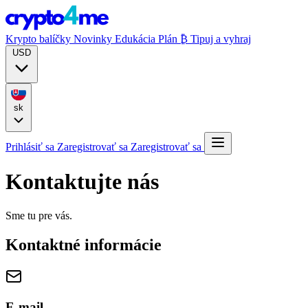
Krypto balíčky
Novinky
Edukácia
Plán ₿
Tipuj a vyhraj
USD
sk
Prihlásiť sa
Zaregistrovať sa
Zaregistrovať sa
Kontaktujte nás
Sme tu pre vás.
Kontaktné informácie
E-mail