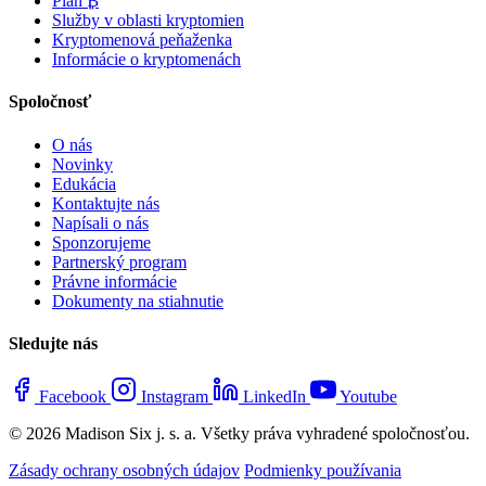
Plán ₿
Služby v oblasti kryptomien
Kryptomenová peňaženka
Informácie o kryptomenách
Spoločnosť
O nás
Novinky
Edukácia
Kontaktujte nás
Napísali o nás
Sponzorujeme
Partnerský program
Právne informácie
Dokumenty na stiahnutie
Sledujte nás
Facebook
Instagram
LinkedIn
Youtube
© 2026 Madison Six j. s. a. Všetky práva vyhradené spoločnosťou.
Zásady ochrany osobných údajov
Podmienky používania