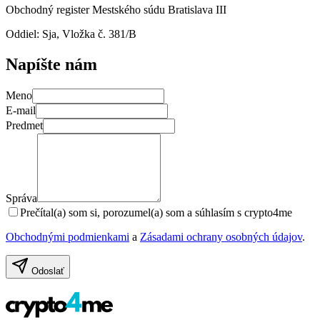
Obchodný register Mestského súdu Bratislava III
Oddiel: Sja, Vložka č. 381/B
Napíšte nám
Meno
E-mail
Predmet
Správa
Prečítal(a) som si, porozumel(a) som a súhlasím s crypto4me
Obchodnými podmienkami
a
Zásadami ochrany osobných údajov
.
Odoslať