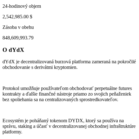
24-hodinový objem
2,542,985.00 $
Zásoba v obehu
848,609,993.79
O dYdX
ul 30, 12:19 AM
Aug 2, 11:19 AM
dYdX je decentralizovaná burzová platforma zameraná na pokročilé
obchodovanie s derivátmi kryptomien.
Protokol umožňuje používateľom obchodovať perpetuálne futures
kontrakty a ďalšie finančné nástroje priamo zo svojich peňaženiek
bez spoliehania sa na centralizovaných sprostredkovateľov.
Ecosystém je poháňaný tokenom DYDX, ktorý sa používa na
správu, staking a účasť v decentralizovanej obchodnej infraštruktúre
platformy.