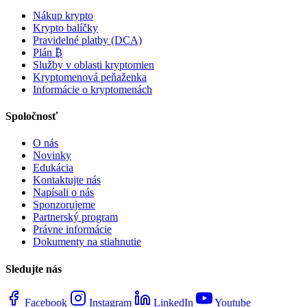
Nákup krypto
Krypto balíčky
Pravidelné platby (DCA)
Plán ₿
Služby v oblasti kryptomien
Kryptomenová peňaženka
Informácie o kryptomenách
Spoločnosť
O nás
Novinky
Edukácia
Kontaktujte nás
Napísali o nás
Sponzorujeme
Partnerský program
Právne informácie
Dokumenty na stiahnutie
Sledujte nás
Facebook
Instagram
LinkedIn
Youtube