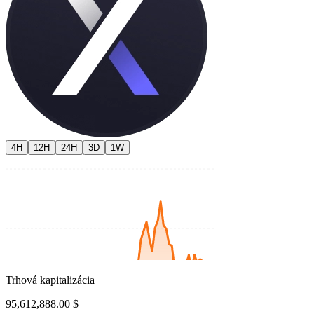
4H
12H
24H
3D
1W
Trhová kapitalizácia
95,612,888.00 $