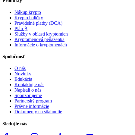
Produkty
Nákup krypto
Krypto balíčky
Pravidelné platby (DCA)
Plán ₿
Služby v oblasti kryptomien
Kryptomenová peňaženka
Informácie o kryptomenách
Spoločnosť
O nás
Novinky
Edukácia
Kontaktujte nás
Napísali o nás
Sponzorujeme
Partnerský program
Právne informácie
Dokumenty na stiahnutie
Sledujte nás