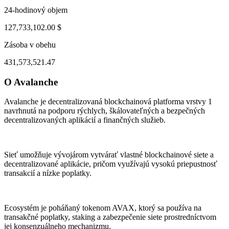
24-hodinový objem
127,733,102.00 $
Zásoba v obehu
431,573,521.47
O Avalanche
ug 1, 01:59 PM
Aug 5, 12:59 AM
Avalanche je decentralizovaná blockchainová platforma vrstvy 1
navrhnutá na podporu rýchlych, škálovateľných a bezpečných
decentralizovaných aplikácií a finančných služieb.
Sieť umožňuje vývojárom vytvárať vlastné blockchainové siete a
decentralizované aplikácie, pričom využívajú vysokú priepustnosť
transakcií a nízke poplatky.
Ecosystém je poháňaný tokenom AVAX, ktorý sa používa na
transakčné poplatky, staking a zabezpečenie siete prostredníctvom
jej konsenzuálneho mechanizmu.