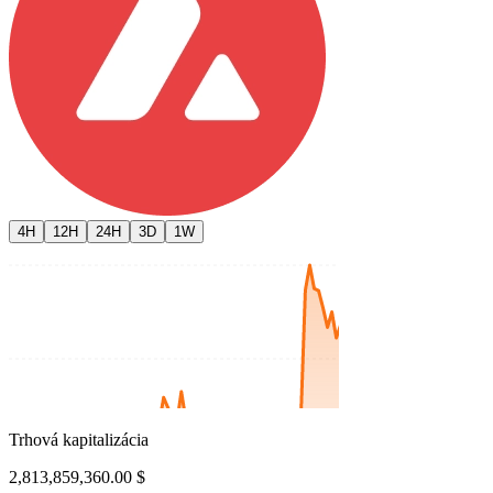
4H
12H
24H
3D
1W
Trhová kapitalizácia
2,813,859,360.00 $