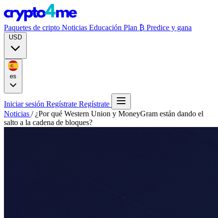
Paquetes de cripto
Noticias
Educación
Plan ₿
Predice y gana
USD
es
Iniciar sesión
Regístrate
Regístrate
Noticias
/
¿Por qué Western Union y MoneyGram están dando el
salto a la cadena de bloques?