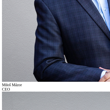
Miloš Mázor
CEO